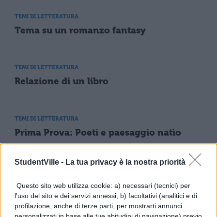
TEMI DI LETTERATURA
Tema su un romanzo fantasy
TEMI DI LETTERATURA
Relazione di un libro
TEMI DI LETTERATURA
Prima Prova: Poeti e paesaggio natìo
StudentVille -
La tua privacy è la nostra priorità
TEMI DI LETTERATURA
Il modello retorico di Quintiliano
Questo sito web utilizza cookie: a) necessari (tecnici) per
l'uso del sito e dei servizi annessi; b) facoltativi (analitici e di
profilazione, anche di terze parti, per mostrarti annunci
personalizzati in base alle tue abitudini di navigazione) previo