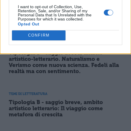
I want to opt-out of Collection, Use,
Retention, Sale, and/or Sharing of my
TEMI DI LETTERATURA
Personal Data that Is Unrelated with the
Purposes for which it was collected.
Il romanzo greco
Opted Out
CONFIRM
TEMI DI LETTERATURA
Tipologia B - saggio breve, ambito
artistico-letterario. Naturalismo e
Verismo come nuova scienza. Fedeli alla
realtà ma con sentimento.
TEMI DI LETTERATURA
Tipologia B - saggio breve, ambito
artistico letterario: Il viaggio come
metafora di crescita