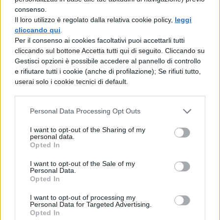
TEMI DI LETTERATURA
consenso.
I temi dominanti della Germania di
Il loro utilizzo è regolato dalla relativa cookie policy,
leggi
Tacito?
cliccando qui
.
Per il consenso ai cookies facoltativi puoi accettarli tutti
cliccando sul bottone Accetta tutti qui di seguito. Cliccando su
Gestisci opzioni è possibile accedere al pannello di controllo
TEMI DI LETTERATURA
e rifiutare tutti i cookie (anche di profilazione); Se rifiuti tutto,
Il tema dell'esilio nella letteratura
userai solo i cookie tecnici di default.
mondiale
Personal Data Processing Opt Outs
TEMI DI LETTERATURA
I want to opt-out of the Sharing of my
personal data.
I cieli del Paradiso di Dante
Opted In
I want to opt-out of the Sale of my
Personal Data.
Opted In
TEMI DI LETTERATURA
Il problema dell'origine e i modelli del
I want to opt-out of processing my
romanzo greco
Personal Data for Targeted Advertising.
Opted In