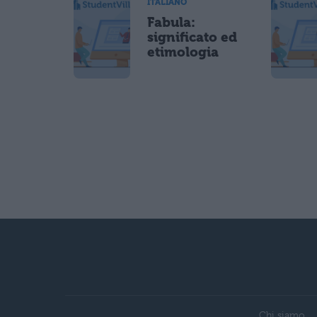
ITALIANO
Fabula:
significato ed
etimologia
Chi siamo