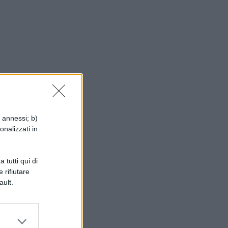
l
i annessi; b)
onalizzati in
 tutti qui di
 rifiutare
ault.