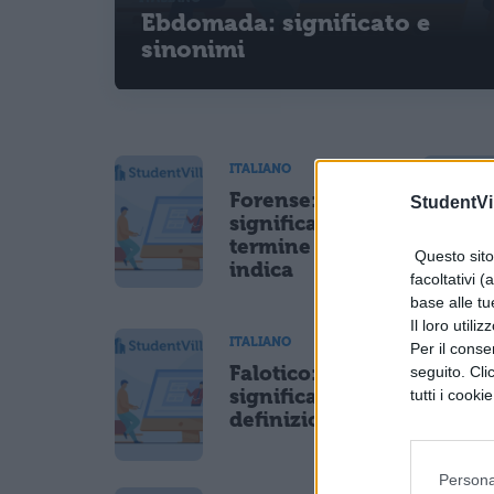
Ebdomada: significato e
sinonimi
ITALIANO
Forense:
StudentVil
significato del
termine e cosa
Questo sito 
indica
facoltativi (
base alle tu
Il loro utili
ITALIANO
Per il consen
Falotico:
seguito. Cli
significato e
tutti i cooki
definizione
Persona