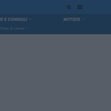
E E CONSIGLI
NOTIZIE
Classi di Laurea