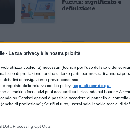
Fucina: significato e
definizione
ITALIANO
ITALIANO
Flatulenza:
Feticista:
le -
La tua privacy è la nostra priorità
significato e
origine e
definizione
significato de
web utilizza cookie: a) necessari (tecnici) per l'uso del sito e dei serviz
vocabolo
analitici e di profilazione, anche di terze parti, per mostrarti annunci pers
e abitudini di navigazione) previo consenso.
zzo è regolato dalla relativa cookie policy,
leggi cliccando qui
.
ITALIANO
ITALIANO
so ai cookies facoltativi puoi accettarli tutti cliccando sul bottone Accetta
Facilitazione:
Fachiro: cosa
ccando su Gestisci opzioni è possibile accedere al pannello di controllo e
significato e
vuol dire
e (anche di profilazione); Se rifiuti tutto, userai solo i cookie tecnici di def
sinonimo
l Data Processing Opt Outs