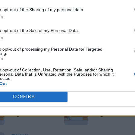
ITALIANO
ITALIANO
o opt-out of the Sharing of my personal data.
Facezia:
Facere:
significato,
significato ed
In
sinonimo ed
etimologia
esempi
o opt-out of the Sale of my Personal Data.
In
to opt-out of processing my Personal Data for Targeted
ITALIANO
ITALIANO
ing.
Facciola:
Facella:
In
definizione e
significato e
significato
definizione
o opt-out of Collection, Use, Retention, Sale, and/or Sharing
ersonal Data that Is Unrelated with the Purposes for which it
lected.
Out
ITALIANO
ITALIANO
CONFIRM
Facchinaggio:
Faccendiere:
definizione e
definizione e
significato
significato