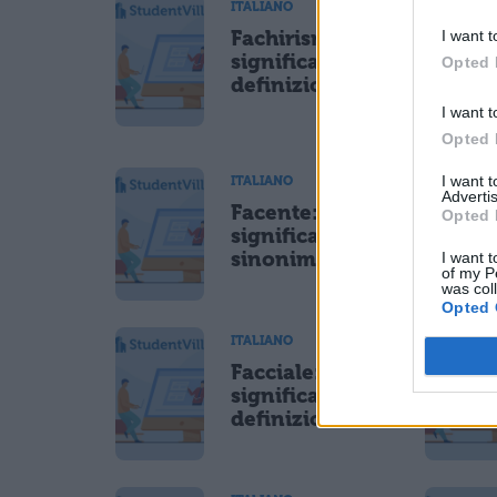
ITALIANO
I want t
Fachirismo:
significato e
Opted 
definizione
I want t
Opted 
I want 
ITALIANO
Advertis
Facente:
Opted 
significato,
sinonimi e usi
I want t
of my P
was col
Opted 
ITALIANO
Facciale:
significato e
definizione