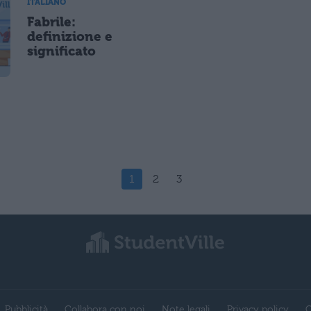
ITALIANO
Fabrile:
definizione e
significato
1
2
3
Pubblicità
Collabora con noi
Note legali
Privacy policy
C