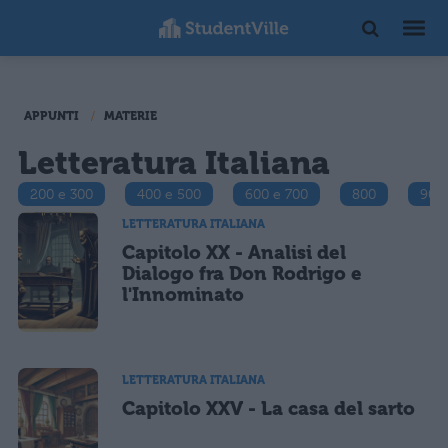
APPUNTI
MATERIE
Letteratura Italiana
200 e 300
400 e 500
600 e 700
800
900
LETTERATURA ITALIANA
Capitolo XX - Analisi del
Dialogo fra Don Rodrigo e
l'Innominato
LETTERATURA ITALIANA
Capitolo XXV - La casa del sarto