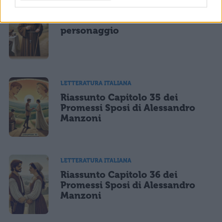
LETTERATURA ITALIANA
Fra Cristoforo: analisi del
personaggio
LETTERATURA ITALIANA
Riassunto Capitolo 35 dei
Promessi Sposi di Alessandro
Manzoni
LETTERATURA ITALIANA
Riassunto Capitolo 36 dei
Promessi Sposi di Alessandro
Manzoni