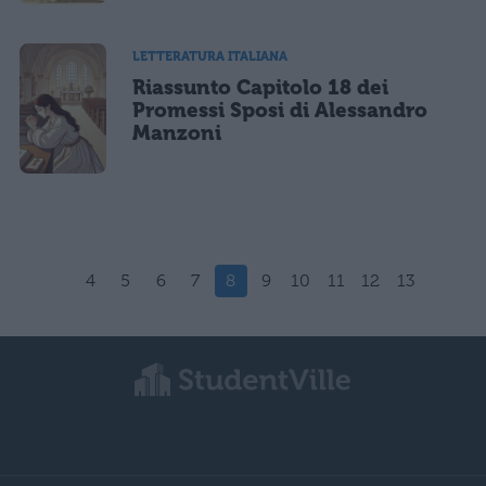
LETTERATURA ITALIANA
Riassunto Capitolo 18 dei
Promessi Sposi di Alessandro
Manzoni
4
5
6
7
8
9
10
11
12
13