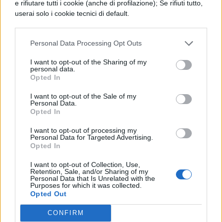
e rifiutare tutti i cookie (anche di profilazione); Se rifiuti tutto,
Riassunto Capitolo 22 dei
userai solo i cookie tecnici di default.
Promessi Sposi di Alessandro
Manzoni
Personal Data Processing Opt Outs
I want to opt-out of the Sharing of my
personal data.
LETTERATURA ITALIANA
Opted In
Riassunto Capitolo 7 dei
I want to opt-out of the Sale of my
Promessi Sposi di Alessandro
Personal Data.
Manzoni
Opted In
I want to opt-out of processing my
Personal Data for Targeted Advertising.
Opted In
LETTERATURA ITALIANA
Riassunto Capitolo 10 dei
I want to opt-out of Collection, Use,
Retention, Sale, and/or Sharing of my
Promessi Sposi di Alessandro
Personal Data that Is Unrelated with the
Manzoni
Purposes for which it was collected.
Opted Out
CONFIRM