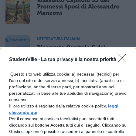
Riassunto Capitolo 35 dei
Promessi Sposi di Alessandro
Manzoni
LETTERATURA ITALIANA
Riassunto Capitolo 5 dei
Promessi Sposi di Alessandro
StudentVille -
La tua privacy è la nostra priorità
Manzoni
Questo sito web utilizza cookie: a) necessari (tecnici) per
l'uso del sito e dei servizi annessi; b) facoltativi (analitici e di
LETTERATURA ITALIANA
profilazione, anche di terze parti, per mostrarti annunci
personalizzati in base alle tue abitudini di navigazione) previo
Riassunto Capitolo 6 dei
consenso.
Promessi Sposi di Alessandro
Il loro utilizzo è regolato dalla relativa cookie policy,
leggi
Manzoni
cliccando qui
.
Per il consenso ai cookies facoltativi puoi accettarli tutti
cliccando sul bottone Accetta tutti qui di seguito. Cliccando su
Gestisci opzioni è possibile accedere al pannello di controllo
LETTERATURA ITALIANA