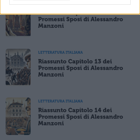
LETTERATURA ITALIANA
Riassunto Capitolo 11 dei
Promessi Sposi di Alessandro
Manzoni
LETTERATURA ITALIANA
Riassunto Capitolo 13 dei
Promessi Sposi di Alessandro
Manzoni
LETTERATURA ITALIANA
Riassunto Capitolo 14 dei
Promessi Sposi di Alessandro
Manzoni