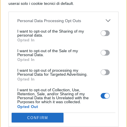
Inferno: testo, parafrasi e
userai solo i cookie tecnici di default.
figure retoriche
Personal Data Processing Opt Outs
I want to opt-out of the Sharing of my
LETTERATURA ITALIANA
personal data.
Opted In
Divina Commedia, Canto 33
Inferno: testo, parafrasi e
I want to opt-out of the Sale of my
figure retoriche
Personal Data.
Opted In
I want to opt-out of processing my
Personal Data for Targeted Advertising.
LETTERATURA ITALIANA
Opted In
Divina Commedia, Canto 32
I want to opt-out of Collection, Use,
Inferno: testo, parafrasi e
Retention, Sale, and/or Sharing of my
figure retoriche
Personal Data that Is Unrelated with the
Purposes for which it was collected.
Opted Out
CONFIRM
LETTERATURA ITALIANA