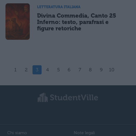
LETTERATURA ITALIANA
Divina Commedia, Canto 25
Inferno: testo, parafrasi e
figure retoriche
1
2
3
4
5
6
7
8
9
10
Chi siamo
Note legali