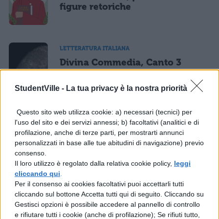
figure retoriche
LETTERATURA ITALIANA
Divina Commedia, Canto 3
Paradiso: testo, parafrasi e
figure retoriche
StudentVille -
La tua privacy è la nostra priorità
Questo sito web utilizza cookie: a) necessari (tecnici) per
l'uso del sito e dei servizi annessi; b) facoltativi (analitici e di
LETTERATURA ITALIANA
profilazione, anche di terze parti, per mostrarti annunci
Divina Commedia, Canto 4
personalizzati in base alle tue abitudini di navigazione) previo
Purgatorio: testo, parafrasi e
consenso.
figure retoriche
Il loro utilizzo è regolato dalla relativa cookie policy,
leggi
cliccando qui
.
Per il consenso ai cookies facoltativi puoi accettarli tutti
cliccando sul bottone Accetta tutti qui di seguito. Cliccando su
LETTERATURA ITALIANA
Gestisci opzioni è possibile accedere al pannello di controllo
Divina Commedia, Canto 34
e rifiutare tutti i cookie (anche di profilazione); Se rifiuti tutto,