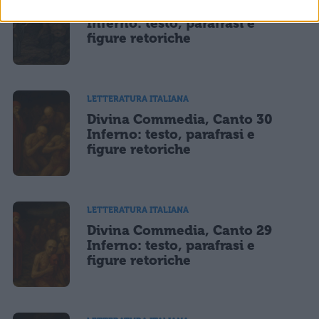
Divina Commedia, Canto 31
Inferno: testo, parafrasi e
figure retoriche
LETTERATURA ITALIANA
Divina Commedia, Canto 30
Inferno: testo, parafrasi e
figure retoriche
LETTERATURA ITALIANA
Divina Commedia, Canto 29
Inferno: testo, parafrasi e
figure retoriche