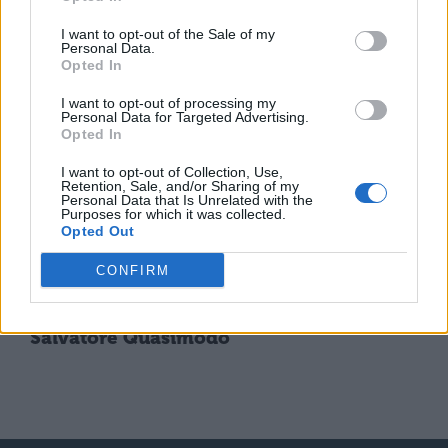
I want to opt-out of the Sale of my
Personal Data.
LETTERATURA ITALIANA
Opted In
Ride la gazza, nera sugli aranci - di
Salvatore Quasimodo
I want to opt-out of processing my
Personal Data for Targeted Advertising.
Opted In
I want to opt-out of Collection, Use,
LETTERATURA ITALIANA
Retention, Sale, and/or Sharing of my
Personal Data that Is Unrelated with the
Antico inverno, una poesia di Salvatore
Purposes for which it was collected.
Quasimodo
Opted Out
CONFIRM
LETTERATURA ITALIANA
Salvatore Quasimodo