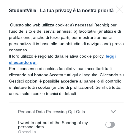
StudentVille -
La tua privacy è la nostra priorità
LETTERATURA ITALIANA
Questo sito web utilizza cookie: a) necessari (tecnici) per
Ermetismo
l'uso del sito e dei servizi annessi; b) facoltativi (analitici e di
profilazione, anche di terze parti, per mostrarti annunci
personalizzati in base alle tue abitudini di navigazione) previo
LETTERATURA ITALIANA
consenso.
Il percorso poetico di Salvatore
Il loro utilizzo è regolato dalla relativa cookie policy,
leggi
Quasimodo
cliccando qui
.
Per il consenso ai cookies facoltativi puoi accettarli tutti
cliccando sul bottone Accetta tutti qui di seguito. Cliccando su
Gestisci opzioni è possibile accedere al pannello di controllo
LETTERATURA ITALIANA
e rifiutare tutti i cookie (anche di profilazione); Se rifiuti tutto,
userai solo i cookie tecnici di default.
Salvatore Quasimodo
Personal Data Processing Opt Outs
LETTERATURA ITALIANA
I want to opt-out of the Sharing of my
Ed è subito sera
personal data.
Opted In