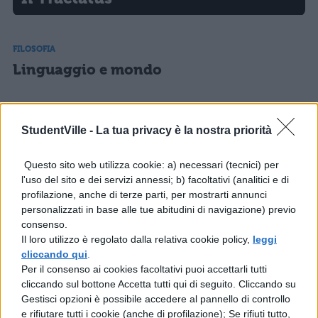
FILOSOFIA
Linguaggio e mondo
FILOSOFIA
La raffigurazione e le proposizioni
StudentVille -
La tua privacy è la nostra priorità
Questo sito web utilizza cookie: a) necessari (tecnici) per
l'uso del sito e dei servizi annessi; b) facoltativi (analitici e di
FILOSOFIA
profilazione, anche di terze parti, per mostrarti annunci
personalizzati in base alle tue abitudini di navigazione) previo
La metafisica e la teoria del mistico
consenso.
Il loro utilizzo è regolato dalla relativa cookie policy,
leggi
cliccando qui
.
FILOSOFIA
Per il consenso ai cookies facoltativi puoi accettarli tutti
cliccando sul bottone Accetta tutti qui di seguito. Cliccando su
Filosofia terapeutica e antinomie
Gestisci opzioni è possibile accedere al pannello di controllo
e rifiutare tutti i cookie (anche di profilazione); Se rifiuti tutto,