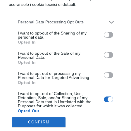
userai solo i cookie tecnici di default.
FILOSOFIA
Linguaggio quotidiano e significato
Personal Data Processing Opt Outs
come uso
I want to opt-out of the Sharing of my
personal data.
Opted In
FILOSOFIA
I want to opt-out of the Sale of my
La comunicazione
Personal Data.
Opted In
I want to opt-out of processing my
Personal Data for Targeted Advertising.
FILOSOFIA
Opted In
Il pragmatismo della logica e della
matematica
I want to opt-out of Collection, Use,
Retention, Sale, and/or Sharing of my
Personal Data that Is Unrelated with the
Purposes for which it was collected.
Opted Out
FILOSOFIA
CONFIRM
Tractatus