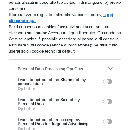
Germania di Tacito, Paragrafo 16
personalizzati in base alle tue abitudini di navigazione) previo
consenso.
Il loro utilizzo è regolato dalla relativa cookie policy,
leggi
cliccando qui
.
LETTERATURA LATINA
Per il consenso ai cookies facoltativi puoi accettarli tutti
Germania di Tacito, Paragrafo 32
cliccando sul bottone Accetta tutti qui di seguito. Cliccando su
Gestisci opzioni è possibile accedere al pannello di controllo
e rifiutare tutti i cookie (anche di profilazione); Se rifiuti tutto,
userai solo i cookie tecnici di default.
LETTERATURA LATINA
Germania di Tacito, Paragrafo 1
Personal Data Processing Opt Outs
I want to opt-out of the Sharing of my
personal data.
LETTERATURA LATINA
Opted In
Germania di Tacito, Paragrafo 17
I want to opt-out of the Sale of my
Personal Data.
Opted In
LETTERATURA LATINA
I want to opt-out of processing my
Personal Data for Targeted Advertising.
Germania di Tacito, Paragrafo 33
Opted In