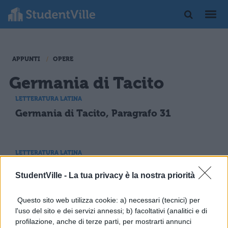
APPUNTI
OPERE
Germania di Tacito
LETTERATURA LATINA
Germania di Tacito, Paragrafo 31
LETTERATURA LATINA
Germania di Tacito, la Sassonia e i suoi
StudentVille -
La tua privacy è la nostra priorità
abitanti
Questo sito web utilizza cookie: a) necessari (tecnici) per
l'uso del sito e dei servizi annessi; b) facoltativi (analitici e di
LETTERATURA LATINA
profilazione, anche di terze parti, per mostrarti annunci