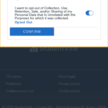
I want to opt-out of Collection, Use,
Retention, Sale, and/or Sharing of my
Personal Data that Is Unrelated with the
Purposes for which it was collected.
Opted Out
1
2
3
CONFIRM
Chi siamo
Note legali
Pubblicità
Privacy policy
Collabora con noi
Cookie policy
© 2026 Studentville - U Lead SRL - Piazza Bologna 49, Roma - P.IVA