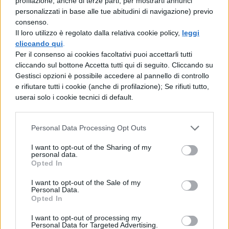
profilazione, anche di terze parti, per mostrarti annunci
di Maratona
personalizzati in base alle tue abitudini di navigazione) previo
consenso.
Il loro utilizzo è regolato dalla relativa cookie policy,
leggi
cliccando qui
.
LETTERATURA LATINA
Per il consenso ai cookies facoltativi puoi accettarli tutti
Cesare e Pompeo si scontrano a Farsalo
cliccando sul bottone Accetta tutti qui di seguito. Cliccando su
Gestisci opzioni è possibile accedere al pannello di controllo
e rifiutare tutti i cookie (anche di profilazione); Se rifiuti tutto,
LETTERATURA LATINA
userai solo i cookie tecnici di default.
I Tarquini
Personal Data Processing Opt Outs
I want to opt-out of the Sharing of my
LETTERATURA LATINA
personal data.
Opted In
La prima guerra civile e la guerra piratica
I want to opt-out of the Sale of my
Personal Data.
Opted In
LETTERATURA LATINA
I want to opt-out of processing my
Marte risolleva le sorti dei romani
Personal Data for Targeted Advertising.