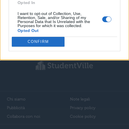
Opted In
I want to opt-out of Collection, Use,
LETTERATURA LATINA
Retention, Sale, and/or Sharing of my
Personal Data that Is Unrelated with the
Un agguato sventato
Purposes for which it was collected.
Opted Out
CONFIRM
Chi siamo
Note legali
Pubblicità
Privacy policy
Collabora con noi
Cookie policy