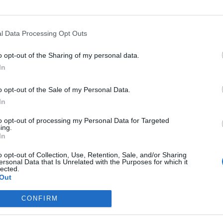
l Data Processing Opt Outs
o opt-out of the Sharing of my personal data.
In
TURA LATINA
LETTERATURA LATINA
to di Admeto e
Res gestae del secondo
o opt-out of the Sale of my Personal Data.
i
Romolo
In
to opt-out of processing my Personal Data for Targeted
ing.
In
o opt-out of Collection, Use, Retention, Sale, and/or Sharing
ersonal Data that Is Unrelated with the Purposes for which it
lected.
Out
CONFIRM