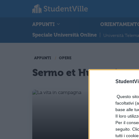
APPUNTI
ORIENTAMENT
Speciale Università Online
|
Università Telema
APPUNTI
OPERE
Sermo et Humanitas -
StudentVil
Questo sito 
facoltativi (
base alle tu
Il loro utili
Per il consen
seguito. Cli
tutti i cooki