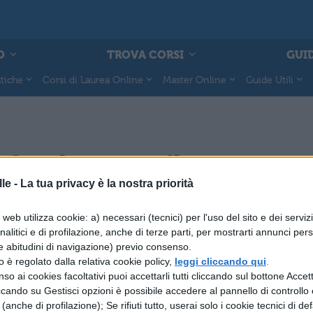
O
TROVA CORSI
GUID
tiche
Corsi di Laurea Online
Master Online
Guide Utili
 Quaderno per il recupero
le -
La tua privacy è la nostra priorità
LETTERATURA LATINA
web utilizza cookie: a) necessari (tecnici) per l'uso del sito e dei serviz
Nettuno il dio del mare
analitici e di profilazione, anche di terze parti, per mostrarti annunci pers
e abitudini di navigazione) previo consenso.
zzo è regolato dalla relativa cookie policy,
leggi cliccando qui
.
LETTERATURA LATINA
so ai cookies facoltativi puoi accettarli tutti cliccando sul bottone Accetta
L'Egitto
ccando su Gestisci opzioni è possibile accedere al pannello di controllo e
e (anche di profilazione); Se rifiuti tutto, userai solo i cookie tecnici di def