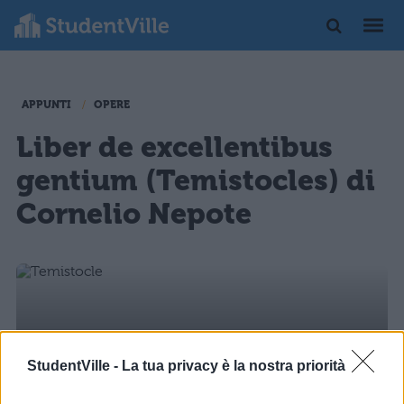
APPUNTI
OPERE
Liber de excellentibus
gentium (Temistocles) di
Cornelio Nepote
StudentVille -
La tua privacy è la nostra priorità