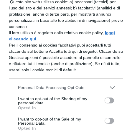
Questo sito web utilizza cookie: a) necessari (tecnici) per
l'uso del sito e dei servizi annessi; b) facoltativi (analitici e di
LETTERATURA LATINA
profilazione, anche di terze parti, per mostrarti annunci
Temistocle
personalizzati in base alle tue abitudini di navigazione) previo
consenso.
Il loro utilizzo è regolato dalla relativa cookie policy,
leggi
cliccando qui
.
LETTERATURA LATINA
Per il consenso ai cookies facoltativi puoi accettarli tutti
Temistocle crea la potenza navale di
cliccando sul bottone Accetta tutti qui di seguito. Cliccando su
Atene
Gestisci opzioni è possibile accedere al pannello di controllo
e rifiutare tutti i cookie (anche di profilazione); Se rifiuti tutto,
userai solo i cookie tecnici di default.
LETTERATURA LATINA
Temistocle crea la potenza navale di
Atene
Personal Data Processing Opt Outs
I want to opt-out of the Sharing of my
personal data.
Opted In
LETTERATURA LATINA
I want to opt-out of the Sale of my
Temistocles 1
Personal Data.
Opted In