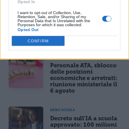
Opted In
NEWS SCUOLA
Carta docente 2026,
I want to opt-out of Collection, Use,
Retention, Sale, and/or Sharing of my
blocco del 31 agosto:
Personal Data that Is Unrelated with the
come spendere il
Purposes for which it was collected.
Opted Out
residuo prima della
scadenza
CONFIRM
NEWS SCUOLA
Personale ATA, sblocco
delle posizioni
economiche e arretrati:
riunione ministeriale il
6 agosto
NEWS SCUOLA
Decreto sull'IA a scuola
approvato: 100 milioni