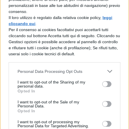
personalizzati in base alle tue abitudini di navigazione) previo
tutt’altro
: ne mette in luce alcuni aspetti
consenso.
contraddittori senza voler offendere
Il loro utilizzo è regolato dalla relativa cookie policy,
leggi
cliccando qui
.
nessuno. Nello show avremo anche la
Per il consenso ai cookies facoltativi puoi accettarli tutti
splendida interpretazione di Michael
cliccando sul bottone Accetta tutti qui di seguito. Cliccando su
Gestisci opzioni è possibile accedere al pannello di controllo
Bublè! A quanto pare resta solo da scoprire
e rifiutare tutti i cookie (anche di profilazione); Se rifiuti tutto,
quali saranno gli attori che interpreteranno
userai solo i cookie tecnici di default.
il bue e l’asinello!
Personal Data Processing Opt Outs
Che ne pensate?
I want to opt-out of the Sharing of my
personal data.
Opted In
I want to opt-out of the Sale of my
Personal Data.
Opted In
TI POTREBBE INTERESSARE
I want to opt-out of processing my
Personal Data for Targeted Advertising.