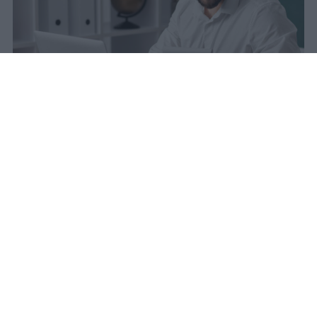
sniro
Pubblicato il 6 ago 2026
Quest’anno la carta docente presenta un
importo aggiornato a
383 euro
.
L’attivazione del bonus è avvenuta il
9
marzo scorso
, dopo un periodo di attesa
che si è protratto dal 31 agosto precedente.
La piattaforma viene bloccata ogni anno in
questa data e, dal primo settembre, il