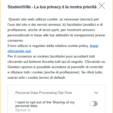
istruzione, creando le condizioni per un
StudentVille -
La tua privacy è la nostra priorità
ambiente scolastico più efficiente e
orientato all’eccellenza educativa.
Questo sito web utilizza cookie: a) necessari (tecnici) per
l'uso del sito e dei servizi annessi; b) facoltativi (analitici e di
L’impatto sul comparto
profilazione, anche di terze parti, per mostrarti annunci
personalizzati in base alle tue abitudini di navigazione) previo
dell’istruzione
consenso.
Il loro utilizzo è regolato dalla relativa cookie policy,
leggi
Le oltre 58.000 assunzioni previste dal
cliccando qui
.
Per il consenso ai cookies facoltativi puoi accettarli tutti
piano triennale rappresentano
cliccando sul bottone Accetta tutti qui di seguito. Cliccando su
un’iniezione di stabilità per l’intero
Gestisci opzioni è possibile accedere al pannello di controllo
e rifiutare tutti i cookie (anche di profilazione); Se rifiuti tutto,
sistema scolastico
. I docenti
userai solo i cookie tecnici di default.
beneficeranno di maggiori garanzie
contrattuali e prospettive di carriera,
Personal Data Processing Opt Outs
mentre gli studenti potranno contare su
I want to opt-out of the Sharing of my
personal data.
una continuità didattica rafforzata e su
Opted In