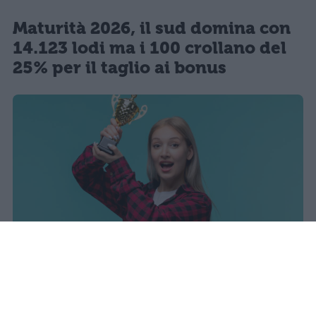
Maturità 2026, il sud domina con
14.123 lodi ma i 100 crollano del
25% per il taglio ai bonus
I dati ufficiali della Maturità 2026
rivelano una concentrazione di