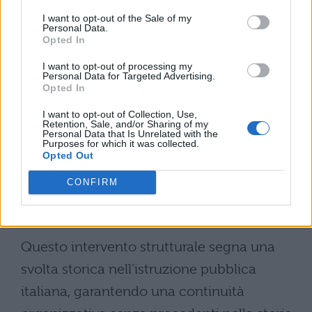
condizioni di apprendimento più solide.
I want to opt-out of the Sale of my
Personal Data.
“Si tratta di un passaggio fondamentale per
Opted In
sostenere un comparto centrale del Paese”
I want to opt-out of processing my
Personal Data for Targeted Advertising.
ha dichiarato il ministro Zangrillo,
Opted In
sottolineando come
“la firma di oggi
I want to opt-out of Collection, Use,
Retention, Sale, and/or Sharing of my
rappresenta un’ulteriore conferma
Personal Data that Is Unrelated with the
Purposes for which it was collected.
dell’impegno di questo Governo verso il
Opted Out
settore pubblico, che nelle ultime leggi
CONFIRM
di bilancio ha stanziato oltre 20
miliardi per il rinnovo dei contratti”
.
Questo intervento strutturale segna una
svolta storica nell’istruzione pubblica
italiana, garantendo una continuità