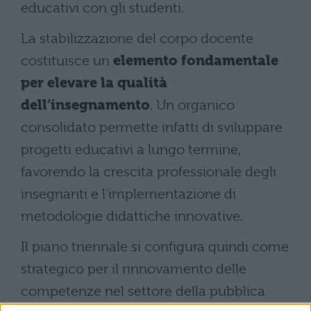
educativi con gli studenti.
La stabilizzazione del corpo docente
costituisce un
elemento fondamentale
per elevare la qualità
dell’insegnamento
. Un organico
consolidato permette infatti di sviluppare
progetti educativi a lungo termine,
favorendo la crescita professionale degli
insegnanti e l’implementazione di
metodologie didattiche innovative.
Il piano triennale si configura quindi come
strategico per il rinnovamento delle
competenze nel settore della pubblica