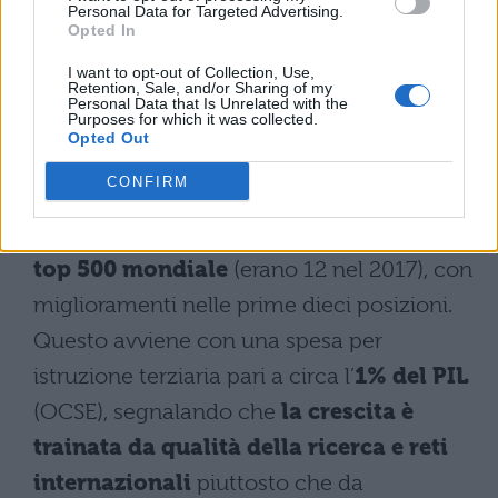
Personal Data for Targeted Advertising.
Opted In
Il
Politecnico di Torino
scala dal 305°
I want to opt-out of Collection, Use,
posto del 2017 al
206°
, confermando che la
Retention, Sale, and/or Sharing of my
Personal Data that Is Unrelated with the
crescita italiana non riguarda solo i grandi
Purposes for which it was collected.
Opted Out
centri urbani.
CONFIRM
Nel complesso, l’Italia 2027 conta
47
università in classifica
e
15 atenei nella
top 500 mondiale
(erano 12 nel 2017), con
miglioramenti nelle prime dieci posizioni.
Questo avviene con una spesa per
istruzione terziaria pari a circa l’
1% del PIL
(OCSE), segnalando che
la crescita è
trainata da qualità della ricerca e reti
internazionali
piuttosto che da