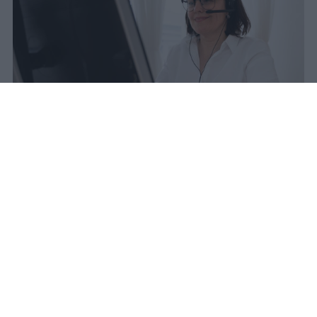
La sentenza n. 9314/2026 dichiara
illegittimo il veto generalizzato delle
università ai docenti che insegnano
presso atenei telematici.
vincenzo
Pubblicato il 23 feb 2026