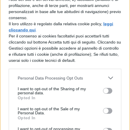
crescita dal 138° del 2026.
Il
profilazione, anche di terze parti, per mostrarti annunci
personalizzati in base alle tue abitudini di navigazione) previo
miglioramento deriva da produzione
consenso.
scientifica solida e collaborazioni
Il loro utilizzo è regolato dalla relativa cookie policy,
leggi
cliccando qui
.
internazionali in espansione
,
Per il consenso ai cookies facoltativi puoi accettarli tutti
dimostrando che un’università ampia può
cliccando sul bottone Accetta tutti qui di seguito. Cliccando su
Gestisci opzioni è possibile accedere al pannello di controllo
salire nei ranking senza sacrificare la
e rifiutare tutti i cookie (anche di profilazione); Se rifiuti tutto,
propria identità.
userai solo i cookie tecnici di default.
L’
Università di Padova
si posiziona
204ª
,
Personal Data Processing Opt Outs
nel
top 1% mondiale
e quarta in Italia.
I want to opt-out of the Sharing of my
Spicca l’indicatore
Sustainability
, con un
personal data.
Opted In
110° posto globale
e la leadership
nazionale su questo fronte, insieme a
I want to opt-out of the Sale of my
Personal Data.
Opted In
progressi nell’
International Research
Network
.
I want to opt-out of processing my