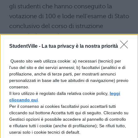
gli studenti che hanno conseguito la
votazione di 100 e lode nell'esame di Stato
conclusivo del corso di istruzione
secondaria superiore;
StudentVille -
La tua privacy è la nostra priorità
gli studenti vincitori delle competizioni,
nazionali e internazionali, riconosciute nel
Questo sito web utilizza cookie: a) necessari (tecnici) per
l'uso del sito e dei servizi annessi; b) facoltativi (analitici e di
programma annuale di promozione delle
profilazione, anche di terze parti, per mostrarti annunci
eccellenze.
personalizzati in base alle tue abitudini di navigazione) previo
consenso.
Il loro utilizzo è regolato dalla relativa cookie policy,
leggi
cliccando qui
.
Per il consenso ai cookies facoltativi puoi accettarli tutti
cliccando sul bottone Accetta tutti qui di seguito. Cliccando su
Gestisci opzioni è possibile accedere al pannello di controllo
e rifiutare tutti i cookie (anche di profilazione); Se rifiuti tutto,
userai solo i cookie tecnici di default.