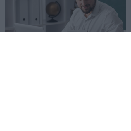
La carta docente 2026 resta bloccata
dal 31 agosto con data di sblocco
incerta. Il residuo deve essere speso
entro questa scadenza o andrà perso
definitivamente.
sniro
Pubblicato il 6 ago 2026
Quest’anno la carta docente presenta un