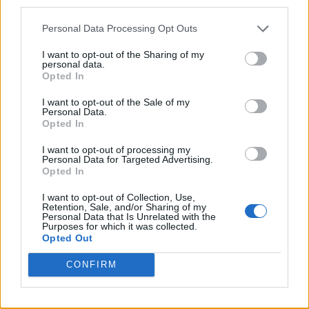
TI POTREBBE INTERESSARE
Personal Data Processing Opt Outs
NEWS SCUOLA
Carta docente 2026,
I want to opt-out of the Sharing of my
personal data.
blocco del 31 agosto:
Opted In
come spendere il
residuo prima della
I want to opt-out of the Sale of my
Personal Data.
scadenza
Opted In
I want to opt-out of processing my
Personal Data for Targeted Advertising.
NEWS SCUOLA
Opted In
Personale ATA, sblocco
delle posizioni
I want to opt-out of Collection, Use,
Retention, Sale, and/or Sharing of my
economiche e arretrati:
Personal Data that Is Unrelated with the
riunione ministeriale il
Purposes for which it was collected.
Opted Out
6 agosto
CONFIRM
NEWS SCUOLA
Decreto sull'IA a scuola