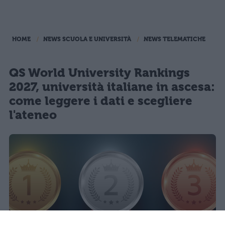
HOME
NEWS SCUOLA E UNIVERSITÀ
NEWS TELEMATICHE
QS World University Rankings
2027, università italiane in ascesa:
come leggere i dati e scegliere
l'ateneo