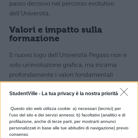
passo decisivo nel percorso evolutivo
dell’Università.
Valori e impatto sulla
formazione
Il nuovo logo dell’Università Pegaso non è
solo un’evoluzione grafica, ma incarna
profondamente i valori fondamentali
dell’ateneo:
innovazione, inclusività,
integrità e ascolto
. Questa
StudentVille -
La tua privacy è la nostra priorità
trasformazione visiva rafforza l’identità
Questo sito web utilizza cookie: a) necessari (tecnici) per
dell’università nel panorama della
l'uso del sito e dei servizi annessi; b) facoltativi (analitici e di
profilazione, anche di terze parti, per mostrarti annunci
formazione digitale e professionale,
personalizzati in base alle tue abitudini di navigazione) previo
rendendo più riconoscibile la sua missione
consenso.