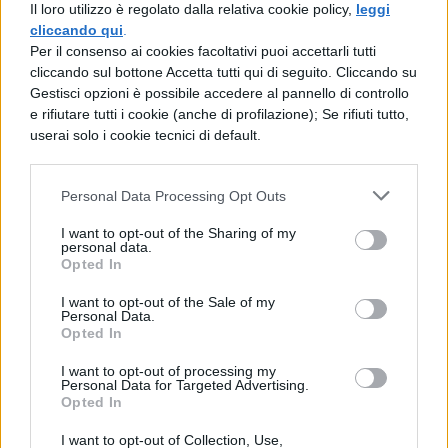
Il loro utilizzo è regolato dalla relativa cookie policy,
leggi
di accessibilità e qualità.
cliccando qui
.
Per il consenso ai cookies facoltativi puoi accettarli tutti
Il rinnovamento si allinea perfettamente
cliccando sul bottone Accetta tutti qui di seguito. Cliccando su
con le numerose collaborazioni territoriali
Gestisci opzioni è possibile accedere al pannello di controllo
e rifiutare tutti i cookie (anche di profilazione); Se rifiuti tutto,
sviluppate negli anni, i sette dipartimenti e i
userai solo i cookie tecnici di default.
centri di ricerca che offrono crescenti
opportunità per studenti, dottorandi e
Personal Data Processing Opt Outs
docenti, consolidando la Pegaso come
I want to opt-out of the Sharing of my
personal data.
protagonista innovativo nel settore
Opted In
educativo.
I want to opt-out of the Sale of my
Personal Data.
Prospettive future
Opted In
I want to opt-out of processing my
Personal Data for Targeted Advertising.
Con il rinnovamento del logo, l’Università
Opted In
Pegaso si prepara ad affrontare nuove sfide
I want to opt-out of Collection, Use,