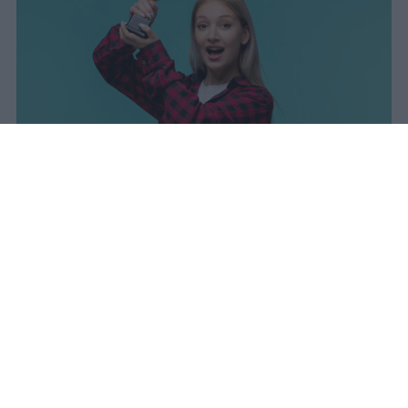
I dati ufficiali della Maturità 2026
rivelano una concentrazione di
eccellenze al sud, con Campania,
Puglia e Sicilia in testa. Cala
drasticamente la percentuale di voti
100.
sniro
Pubblicato il 7 ago 2026