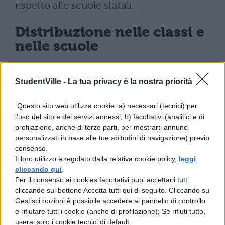
rispetto alle scuole statali.
Distribuzione nelle classi e
nelle scuole
Nell’anno scolastico 2023/2024, gli studenti
StudentVille -
La tua privacy è la nostra priorità
delle scuole statali erano distribuiti su
354.069 classi
, con una media di circa 20
Questo sito web utilizza cookie: a) necessari (tecnici) per
l'uso del sito e dei servizi annessi; b) facoltativi (analitici e di
alunni per classe (precisamente 19,7).
profilazione, anche di terze parti, per mostrarti annunci
Questo dato è rimasto sostanzialmente
personalizzati in base alle tue abitudini di navigazione) previo
consenso.
stabile anche nel 2024/2025, attestandosi a
Il loro utilizzo è regolato dalla relativa cookie policy,
leggi
19,5 studenti per classe
.
cliccando qui
.
Per il consenso ai cookies facoltativi puoi accettarli tutti
Per quanto riguarda la distribuzione
cliccando sul bottone Accetta tutti qui di seguito. Cliccando su
Gestisci opzioni è possibile accedere al pannello di controllo
complessiva, i
7.194.400 alunni
erano
e rifiutare tutti i cookie (anche di profilazione); Se rifiuti tutto,
userai solo i cookie tecnici di default.
ripartiti tra 40.321 scuole statali, con una