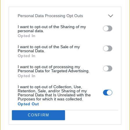
media di 178,5 studenti per istituto. Diversa
Personal Data Processing Opt Outs
la situazione nelle paritarie, dove la media
si ferma a
67 alunni per scuola
, con
I want to opt-out of the Sharing of my
personal data.
790.460 studenti distribuiti in 11.765 istituti.
Opted In
I want to opt-out of the Sale of my
Il rapporto tra iscritti statali
Personal Data.
Opted In
e paritarie
I want to opt-out of processing my
Personal Data for Targeted Advertising.
L’analisi dei dati ministeriali relativi all’anno
Opted In
scolastico 2023/2024 rivela un
chiaro
I want to opt-out of Collection, Use,
Retention, Sale, and/or Sharing of my
quadro della distribuzione
degli studenti
Personal Data that Is Unrelated with the
Purposes for which it was collected.
nel sistema educativo italiano. Le
Opted Out
rilevazioni mostrano che quasi il 10% degli
CONFIRM
studenti (precisamente il 9,89%) risulta