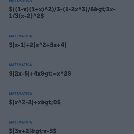
MATEMATICA
$((1-x)(1+x)^2)/3-(1-2x^3)/6&gt;3x-
1/3(x-2)^2$
MATEMATICA
$|x-1|+2|x^2+5x+4|
MATEMATICA
$|2x-5|+4x&gt;=x^2$
MATEMATICA
$|x^2-2|+x&gt;0$
MATEMATICA
$|3x+2|&gt;x-5$