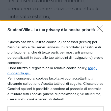
della disequazione sono concordi,
prenderemo come soluzione accettabile
l’intervallo esterno,
per cui la soluzione sarà: $S_1=x_1<-4/3 ^^
StudentVille -
La tua privacy è la nostra priorità
x_2>2$.
Questo sito web utilizza cookie: a) necessari (tecnici) per
Studiamo ora il secondo sistema
l'uso del sito e dei servizi annessi; b) facoltativi (analitici e di
${(3x^2-2x+1<0),(3x^2-2x+1<-9):}$;
profilazione, anche di terze parti, per mostrarti annunci
personalizzati in base alle tue abitudini di navigazione) previo
${(3x^2-2x+1<0),(3x^2-2x+10<0):}$;
consenso.
La prima disequazione non ammette
Il loro utilizzo è regolato dalla relativa cookie policy,
leggi
cliccando qui
.
soluzione per quanto visto sopra,
Per il consenso ai cookies facoltativi puoi accettarli tutti
quindi l’intero sistema non ammette
cliccando sul bottone Accetta tutti qui di seguito. Cliccando su
Gestisci opzioni è possibile accedere al pannello di controllo
soluzione, $S_2=Phi$.
e rifiutare tutti i cookie (anche di profilazione); Se rifiuti tutto,
userai solo i cookie tecnici di default.
In definitiva quindi la soluzione è data dalle
unioni delle due soluzioni, cioè: