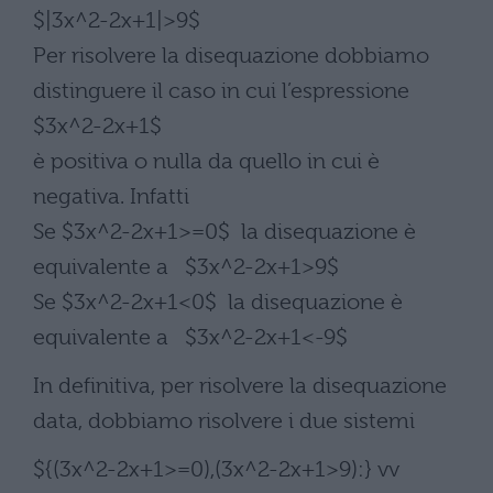
$|3x^2-2x+1|>9$
Per risolvere la disequazione dobbiamo
distinguere il caso in cui l’espressione
$3x^2-2x+1$
è positiva o nulla da quello in cui è
negativa. Infatti
Se $3x^2-2x+1>=0$ la disequazione è
equivalente a $3x^2-2x+1>9$
Se $3x^2-2x+1<0$ la disequazione è
equivalente a $3x^2-2x+1<-9$
In definitiva, per risolvere la disequazione
data, dobbiamo risolvere i due sistemi
${(3x^2-2x+1>=0),(3x^2-2x+1>9):} vv