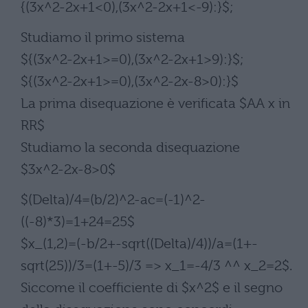
{(3x^2-2x+1<0),(3x^2-2x+1<-9):}$;
Studiamo il primo sistema
${(3x^2-2x+1>=0),(3x^2-2x+1>9):}$;
${(3x^2-2x+1>=0),(3x^2-2x-8>0):}$
La prima disequazione è verificata $AA x in
RR$
Studiamo la seconda disequazione
$3x^2-2x-8>0$
$(Delta)/4=(b/2)^2-ac=(-1)^2-
((-8)*3)=1+24=25$
$x_(1,2)=(-b/2+-sqrt((Delta)/4))/a=(1+-
sqrt(25))/3=(1+-5)/3 => x_1=-4/3 ^^ x_2=2$.
Siccome il coefficiente di $x^2$ e il segno