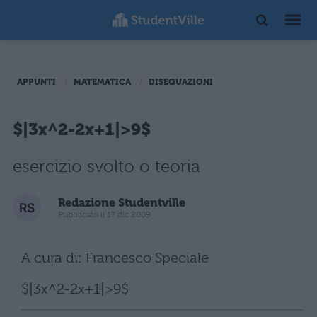
APPUNTI
MATEMATICA
DISEQUAZIONI
$|3x^2-2x+1|>9$
esercizio svolto o teoria
Redazione Studentville
Pubblicato il 17 dic 2009
A cura di: Francesco Speciale
$|3x^2-2x+1|>9$