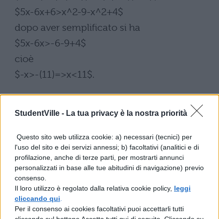
$5x-6x+6>x^2-9-x^2+4$
dopo aver semplificato si ha
$5x-6x>-6-9+4$
cioè
$-x>-(11)=>x<11$.
StudentVille -
La tua privacy è la nostra priorità
Questo sito web utilizza cookie: a) necessari (tecnici) per
l'uso del sito e dei servizi annessi; b) facoltativi (analitici e di
profilazione, anche di terze parti, per mostrarti annunci
TI POTREBBE INTERESSARE
personalizzati in base alle tue abitudini di navigazione) previo
consenso.
Il loro utilizzo è regolato dalla relativa cookie policy,
leggi
MATEMATICA
cliccando qui
.
Le disequazioni goniometriche
Per il consenso ai cookies facoltativi puoi accettarli tutti