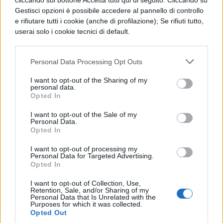
cliccando sul bottone Accetta tutti qui di seguito. Cliccando su
Gestisci opzioni è possibile accedere al pannello di controllo
MATEMATICA
e rifiutare tutti i cookie (anche di profilazione); Se rifiuti tutto,
Disequazione di primo grado
userai solo i cookie tecnici di default.
Personal Data Processing Opt Outs
MATEMATICA
$((x-1)^2-(2x-1)(x/2-2))/(1+1/2)$
I want to opt-out of the Sharing of my
personal data.
Opted In
MATEMATICA
I want to opt-out of the Sale of my
Personal Data.
$((1-x)(1+x)^2)/3-(1-2x^3)/6&gt;3x-
Opted In
1/3(x-2)^2$
I want to opt-out of processing my
Personal Data for Targeted Advertising.
Opted In
MATEMATICA
I want to opt-out of Collection, Use,
$|x-1|+2|x^2+5x+4|
Retention, Sale, and/or Sharing of my
Personal Data that Is Unrelated with the
Purposes for which it was collected.
Opted Out
MATEMATICA