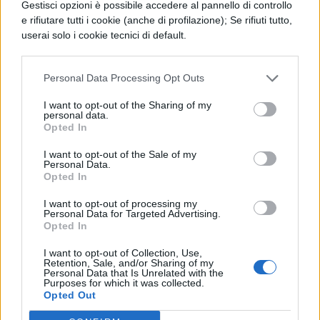
ha di gran lunga più possibilità di morte
Gestisci opzioni è possibile accedere al pannello di controllo
e rifiutare tutti i cookie (anche di profilazione); Se rifiuti tutto,
che la nostra: i giovani prendono
userai solo i cookie tecnici di default.
imbattono in malattie più facilmente, più
gravemente si ammalano, con più difficoltà
Personal Data Processing Opt Outs
sono curati. Ma ritorno alla morte che
I want to opt-out of the Sharing of my
personal data.
minaccia: che difetto è questa della
Opted In
vecchiaia, se vi sembra che sia in comune
I want to opt-out of the Sale of my
con la gioventù?
Personal Data.
Opted In
"Eppure il giovane spera di vivere a lungo,
I want to opt-out of processing my
Personal Data for Targeted Advertising.
mentre il vecchio non può sperare la stessa
Opted In
cosa". Lo spera irragionevolmente: cosa c'è
I want to opt-out of Collection, Use,
infatti di più sciocco che dare per certo ciò
Retention, Sale, and/or Sharing of my
Personal Data that Is Unrelated with the
Purposes for which it was collected.
che è incerto, dare per vere cose false? "Ma
Opted Out
il vecchio non ha neppure qualcosa in cui