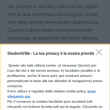
Oh, povero il vecchio, che non ha capito
che in una esistenza così lunga la morte
non deve essere deve essere disprezzata.
Questa o deve essere completamente
trascurata, se sopprime del tutto l'anima,
oppure deve essere perfino desiderata, se la
conduce in un qualche luogo in cui è
StudentVille -
La tua privacy è la nostra priorità
destinata ad essere eterna;
Questo sito web utilizza cookie: a) necessari (tecnici) per
l'uso del sito e dei servizi annessi; b) facoltativi (analitici e di
Pertanto che cosa dovrei temere, se dopo
profilazione, anche di terze parti, per mostrarti annunci
la morte sarò destinato o a non essere
personalizzati in base alle tue abitudini di navigazione) previo
consenso.
infelice o ad essere felice? Chi è tanto stolto
Il loro utilizzo è regolato dalla relativa cookie policy,
leggi
da essere sicuro, anche se è giovane, che
cliccando qui
.
Per il consenso ai cookies facoltativi puoi accettarli tutti
vivrà fino a tarda età? Ché anzi quella età
cliccando sul bottone Accetta tutti qui di seguito. Cliccando su