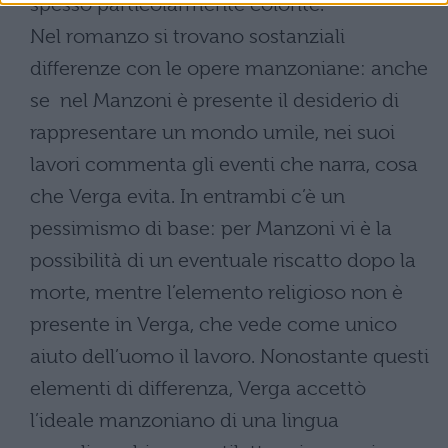
spesso particolarmente colorite.
Nel romanzo si trovano sostanziali
differenze con le opere manzoniane: anche
se nel Manzoni è presente il desiderio di
rappresentare un mondo umile, nei suoi
lavori commenta gli eventi che narra, cosa
che Verga evita. In entrambi c’è un
pessimismo di base: per Manzoni vi è la
possibilità di un eventuale riscatto dopo la
morte, mentre l’elemento religioso non è
presente in Verga, che vede come unico
aiuto dell’uomo il lavoro. Nonostante questi
elementi di differenza, Verga accettò
l’ideale manzoniano di una lingua