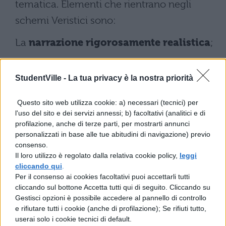
tematica. Elementi che rientrano negli
schemi Veristici sono:
La
narrazione rigorosamente realistica
;
La
scelta di una lingua aderente
a quella
StudentVille -
La tua privacy è la nostra priorità
che i personaggi avrebbero realmente
usato, se pur tradotta dal dialetto in
Questo sito web utilizza cookie: a) necessari (tecnici) per
italiano;
l'uso del sito e dei servizi annessi; b) facoltativi (analitici e di
profilazione, anche di terze parti, per mostrarti annunci
La
tecnica narrativa
, basata sui fatti e sul
personalizzati in base alle tue abitudini di navigazione) previo
consenso.
dialogo (a differenza del romanticismo, il
Il loro utilizzo è regolato dalla relativa cookie policy,
leggi
cliccando qui
personaggio emerge da quello che fa e che
.
Per il consenso ai cookies facoltativi puoi accettarli tutti
dice, poiché l’autore non ha il diritto di
cliccando sul bottone Accetta tutti qui di seguito. Cliccando su
Gestisci opzioni è possibile accedere al pannello di controllo
entrare dentro la sua psicologia). Le parti
e rifiutare tutti i cookie (anche di profilazione); Se rifiuti tutto,
connettive del romanzo non lasciano mai
userai solo i cookie tecnici di default.