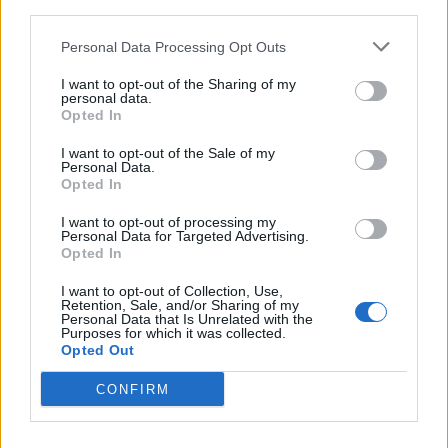
trasparire l’intervento dell’autore e sembra
uscire dalla bocca di un anonimo paesano,
Personal Data Processing Opt Outs
portavoce dell’intera comunità di Aci-
I want to opt-out of the Sharing of my
personal data.
Trezza;
Opted In
La
visione meccanicistica
della vita
I want to opt-out of the Sale of my
Personal Data.
sociale, nella quale non rientrano né Dio né
Opted In
la Provvidenza. Ha una diversa visione della
I want to opt-out of processing my
Personal Data for Targeted Advertising.
società rispetto a Comte: Comte vede una
Opted In
società dinamica e in progresso verso il
I want to opt-out of Collection, Use,
Retention, Sale, and/or Sharing of my
meglio, Verga la vede statica.
Personal Data that Is Unrelated with the
Purposes for which it was collected.
Opted Out
Ulteriore scelta per il linguaggio è
l’inserimento nel romanzo di molti proverbi
CONFIRM
e paragoni tratti dalla tradizione popolare,