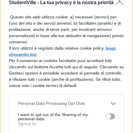
influenzato dalla variazione di velocità della
StudentVille -
La tua privacy è la nostra priorità
Terra nelle posizioni di afelio e perielio.
Questo sito web utilizza cookie: a) necessari (tecnici) per
l'uso del sito e dei servizi annessi; b) facoltativi (analitici e di
profilazione, anche di terze parti, per mostrarti annunci
personalizzati in base alle tue abitudini di navigazione) previo
consenso.
Il loro utilizzo è regolato dalla relativa cookie policy,
leggi
cliccando qui
.
Per il consenso ai cookies facoltativi puoi accettarli tutti
TI POTREBBE INTERESSARE
cliccando sul bottone Accetta tutti qui di seguito. Cliccando su
Gestisci opzioni è possibile accedere al pannello di controllo
e rifiutare tutti i cookie (anche di profilazione); Se rifiuti tutto,
TEMI E SAGGI
userai solo i cookie tecnici di default.
Spiega la differenza tra
portata e regime di un
fiume
Personal Data Processing Opt Outs
I want to opt-out of the Sharing of my
personal data.
TEMI E SAGGI
Opted In
L'origine delle Specie di