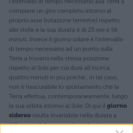
l'intervallo di tempo necessario alla Terra a
compiere un giro completo intorno al
proprio asse (rotazione terrestre) rispetto
alle stelle e la sua durata è di 23 ore e 56
minuti. Invece il giorno solare è l’intervallo
di tempo necessario ad un punto sulla
Terra a trovarsi nella stessa posizione
rispetto al Sole per cui dura all’incirca
quattro minuti in più poiché , in tal caso,
non è trascurabile lo spostamento che la
Terra effettua, contemporaneamente, lungo
la sua orbita intorno al Sole. Di qui il
giorno
sidereo
risulta invariabile nella durata a
differenza del giorno solare che è