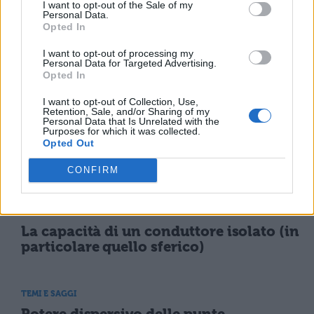
I want to opt-out of the Sale of my
Darwin: teoria e
Personal Data.
riassunto
Opted In
I want to opt-out of processing my
Personal Data for Targeted Advertising.
Opted In
TEMI E SAGGI
Il sistema solare
I want to opt-out of Collection, Use,
Retention, Sale, and/or Sharing of my
Personal Data that Is Unrelated with the
Purposes for which it was collected.
Opted Out
TEMI E SAGGI
I pianeti del sistema solare
CONFIRM
TEMI E SAGGI
La capacità di un conduttore isolato (in
particolare quello sferico)
TEMI E SAGGI