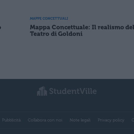
MAPPE CONCETTUALI
o
Mappa Concettuale: Il realismo de
Teatro di Goldoni
Pubblicità
Collabora con noi
Note legali
Privacy policy
C