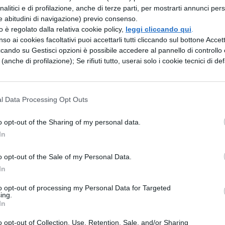
analitici e di profilazione, anche di terze parti, per mostrarti annunci pers
io di Archimede
e abitudini di navigazione) previo consenso.
zzo è regolato dalla relativa cookie policy,
leggi cliccando qui
.
Verga Di là del mare
so ai cookies facoltativi puoi accettarli tutti cliccando sul bottone Accetta
ccando su Gestisci opzioni è possibile accedere al pannello di controllo e
i Hemingway
e (anche di profilazione); Se rifiuti tutto, userai solo i cookie tecnici di def
a leghe sotto i mari
ll’Odissea – Omero
l Data Processing Opt Outs
os’è uno tsunami?
o opt-out of the Sharing of my personal data.
In
levant di Monet
o opt-out of the Sale of my Personal Data.
In
to opt-out of processing my Personal Data for Targeted
ing.
In
carica il contenuto
o opt-out of Collection, Use, Retention, Sale, and/or Sharing