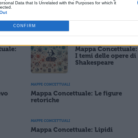
ersonal Data that Is Unrelated with the Purposes for which it
lected.
Out
ESSARE
CONFIRM
MAPPE CONCETTUALI
uale:
Mappa Concettuale:
I temi delle opere di
Shakespeare
MAPPE CONCETTUALI
evo
Mappa Concettuale: Le figure
retoriche
MAPPE CONCETTUALI
Mappa Concettuale: Lipidi