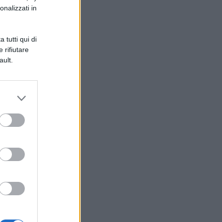
onalizzati in
 tutti qui di
 rifiutare
ault.