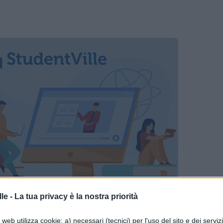
le -
La tua privacy è la nostra priorità
web utilizza cookie: a) necessari (tecnici) per l'uso del sito e dei serviz