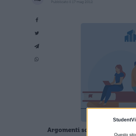
Pubblicato il 17 mag 2012
StudentVil
Argomenti scelti:
Questo sito 