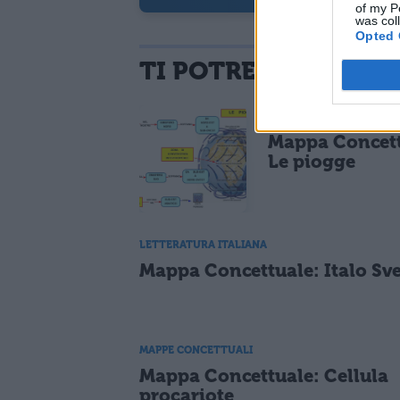
of my P
was col
Opted 
TI POTREBBE INTER
MAPPE CONCETTUALI
Mappa Concett
Le piogge
LETTERATURA ITALIANA
Mappa Concettuale: Italo Sv
MAPPE CONCETTUALI
Mappa Concettuale: Cellula
procariote