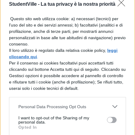
remote. In realtà il termine «
BOLSCEVICO
»
StudentVille -
La tua privacy è la nostra priorità
in russo significa maggioranza, mentre
«
MENSCEVICO
» indica la minoranza: sono
Questo sito web utilizza cookie: a) necessari (tecnici) per
l'uso del sito e dei servizi annessi; b) facoltativi (analitici e di
termini risalenti al Congresso dei
profilazione, anche di terze parti, per mostrarti annunci
personalizzati in base alle tue abitudini di navigazione) previo
fondazione del Partito socialdemocratico,
consenso.
nel 1903, in cui il gruppo leninista ottenne
Il loro utilizzo è regolato dalla relativa cookie policy,
leggi
cliccando qui
.
la maggioranza, in seguito perduta.
Per il consenso ai cookies facoltativi puoi accettarli tutti
cliccando sul bottone Accetta tutti qui di seguito. Cliccando su
In questa situazione si inserì il SOVIET, che
Gestisci opzioni è possibile accedere al pannello di controllo
assunse una posizione di grande rilievo
e rifiutare tutti i cookie (anche di profilazione); Se rifiuti tutto,
userai solo i cookie tecnici di default.
dopo il ritorno di Lenin dall'esilio in
Svizzera. Lenin, capo della rivoluzione russa,
Personal Data Processing Opt Outs
era il propugnatore di una politica che
I want to opt-out of the Sharing of my
concentrasse tutto il potere nelle mani del
personal data.
Opted In
SOVIET. Allorché questo successe, egli fu