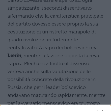
partito dovesse essere aperto ad ogni
simpatizzante, i secondi dissentivano
affermando che la caratteristica principale
del partito dovesse essere proprio la sua
costituzione di un ristretto manipolo di
quadri rivoluzionari fortemente
centralizzato. A capo dei bolscevichi era
Lenin
, mentre la fazione opposta faceva
capo a Plechanov. Inoltre il dissenso
verteva anche sulla valutazione delle
possibilità concrete della rivoluzione in
Russia, che per il leader bolscevico
andavano maturando rapidamente, mentre
per l'avversario menscevico era piuttosto