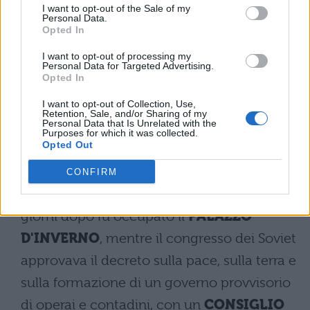
costretto a rifugiarsi in Finlandia. Seppur
I want to opt-out of the Sale of my
Personal Data.
confinato, Lenin sollecitava l'insurrezione
Opted In
armata. Tornato di nascosto a Pietrogrado
I want to opt-out of processing my
Personal Data for Targeted Advertising.
enunciò le famose tesi di aprile e favorì il
Opted In
sorgere del futuro partito dei bolscevichi, il
I want to opt-out of Collection, Use,
Retention, Sale, and/or Sharing of my
PARTITO COMUNISTA
.
Personal Data that Is Unrelated with the
Purposes for which it was collected.
Opted Out
Il 10 ottobre 1917 fu fondato il
COMITATO
MILITARE RIVOLUZIONARIO
sotto la
CONFIRM
presidenza di
Lev Trockij
. Quattordici
giorni dopo fu occupato il
PALAZZO
D'INVERNO
, mentre il congresso dei Soviet
approvava il decreto sulla pace, sulla terra e
sulla formazione di un governo provvisorio
di operai e contadini, con un
CONSIGLIO