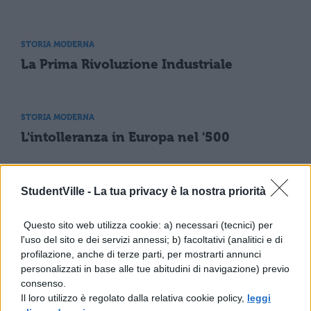
STORIA MODERNA
La Prima Rivoluzione Industriale
STORIA MODERNA
L'intolleranza in Europa nel '500
StudentVille -
La tua privacy è la nostra priorità
STORIA MODERNA
L'Europa del 1700
Questo sito web utilizza cookie: a) necessari (tecnici) per
l'uso del sito e dei servizi annessi; b) facoltativi (analitici e di
profilazione, anche di terze parti, per mostrarti annunci
STORIA MODERNA
personalizzati in base alle tue abitudini di navigazione) previo
L'impero di Filippo II
consenso.
Il loro utilizzo è regolato dalla relativa cookie policy,
leggi