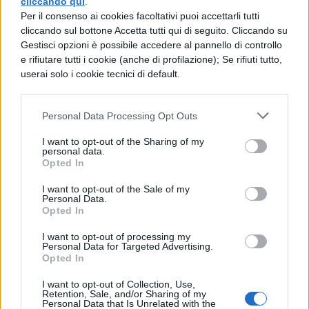
cliccando qui
.
Per il consenso ai cookies facoltativi puoi accettarli tutti
STORIA MODERNA
cliccando sul bottone Accetta tutti qui di seguito. Cliccando su
La Francia nel '600
Gestisci opzioni è possibile accedere al pannello di controllo
e rifiutare tutti i cookie (anche di profilazione); Se rifiuti tutto,
userai solo i cookie tecnici di default.
STORIA MODERNA
Personal Data Processing Opt Outs
Illuminismo
I want to opt-out of the Sharing of my
personal data.
Opted In
STORIA MODERNA
I want to opt-out of the Sale of my
L'Europa agricola, delle manifatture e dei
Personal Data.
commerci
Opted In
I want to opt-out of processing my
Personal Data for Targeted Advertising.
Opted In
STORIA MODERNA
Crisi e rivolte nei Domini Spagnoli
I want to opt-out of Collection, Use,
Retention, Sale, and/or Sharing of my
Personal Data that Is Unrelated with the