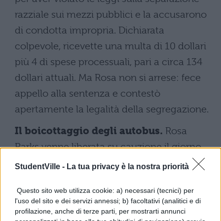
razziale sui mezzi pubblici e la accusarono
di condotta impropria. Dichiarata
colpevole, ricevette una multa di 10 dollari
più 4 di spese processuali, pari a circa 134
dollari attuali. Ma Rosa non si arrese: fece
appello alla sentenza e contestò
apertamente la legalità della segregazione.
Il boicottaggio degli autobus.
Rosa
Parks venne liberata su cauzione il giorno
seguente. Il suo gesto, però, accese la
StudentVille -
La tua privacy è la nostra priorità
scintilla che portò all’inizio del boicottaggio
Questo sito web utilizza cookie: a) necessari (tecnici) per
degli autobus di Montgomery, una svolta
l'uso del sito e dei servizi annessi; b) facoltativi (analitici e di
cruciale nella battaglia contro la
profilazione, anche di terze parti, per mostrarti annunci