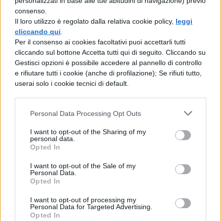
personalizzati in base alle tue abitudini di navigazione) previo
segregazione razziale negli Stati Uniti.
consenso.
Il loro utilizzo è regolato dalla relativa cookie policy,
leggi
Un’azione studiata, non un caso.
Il rifiuto
cliccando qui
.
di Rosa Parks non fu un atto improvvisato,
Per il consenso ai cookies facoltativi puoi accettarli tutti
cliccando sul bottone Accetta tutti qui di seguito. Cliccando su
ma il risultato di anni di impegno politico
Gestisci opzioni è possibile accedere al pannello di controllo
contro la segregazione. Già in passato
e rifiutare tutti i cookie (anche di profilazione); Se rifiuti tutto,
userai solo i cookie tecnici di default.
aveva denunciato le ingiustizie sui mezzi
pubblici, ma in questo caso la sua strategia
Personal Data Processing Opt Outs
fu brillante: normalizzare l’episodio per
I want to opt-out of the Sharing of my
renderlo ancora più potente. “Non sono
personal data.
Opted In
salita su un autobus per essere arrestata,”
I want to opt-out of the Sale of my
dichiarò “Sono salita per tornare a casa.” La
Personal Data.
Opted In
tensione sociale era infatti già alle stelle e la
comunità afroamericana aspettava solo il
I want to opt-out of processing my
Personal Data for Targeted Advertising.
momento giusto per reagire.
Opted In