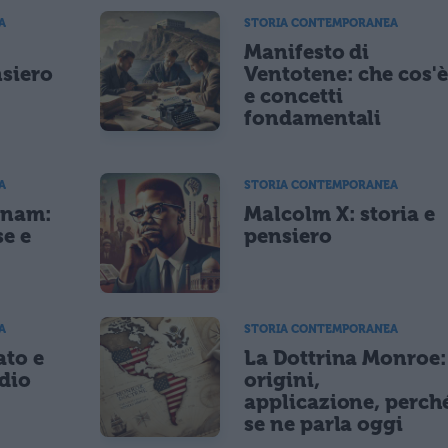
A
STORIA CONTEMPORANEA
Manifesto di
nsiero
Ventotene: che cos'è
e concetti
fondamentali
A
STORIA CONTEMPORANEA
tnam:
Malcolm X: storia e
se e
pensiero
A
STORIA CONTEMPORANEA
ato e
La Dottrina Monroe:
idio
origini,
applicazione, perch
se ne parla oggi