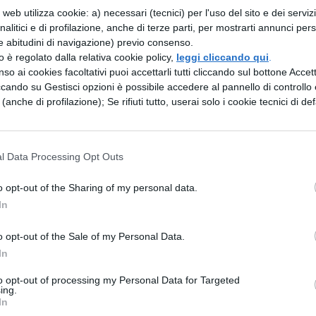
La storia si ripropone di indagare e di narrare le
web utilizza cookie: a) necessari (tecnici) per l'uso del sito e dei serviz
analitici e di profilazione, anche di terze parti, per mostrarti annunci pers
a, che nel corso del tempo si sono susseguiti.
e abitudini di navigazione) previo consenso.
ome una forma di indagine razionale, ma essa
zzo è regolato dalla relativa cookie policy,
leggi cliccando qui
.
so ai cookies facoltativi puoi accettarli tutti cliccando sul bottone Accetta
agmata. La storia, inoltre, decide anche quali
ccando su Gestisci opzioni è possibile accedere al pannello di controllo e
resupposto della validità di tutti i pragmata. Son
e (anche di profilazione); Se rifiuti tutto, userai solo i cookie tecnici di def
che di ogni epoca a determinare tale scelta:
 oltre, la storia era raccontata in base alle impres
l Data Processing Opt Outs
rava come un’insieme concatenato di eventi
fia francese nata recentemente tende a considerar
o opt-out of the Sharing of my personal data.
In
quindi indaga sulle condizioni di vita dei più umili
 costruisce delle microstorie, cioè delle
o opt-out of the Sale of my Personal Data.
In
 e avvenimenti, per farci meglio capire ciò che si
 molteplici fattori che lo condizionano. Criteri
to opt-out of processing my Personal Data for Targeted
ing.
mata della storia, si possono imporre dei criteri c
In