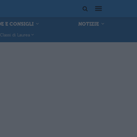
E E CONSIGLI
NOTIZIE
Classi di Laurea