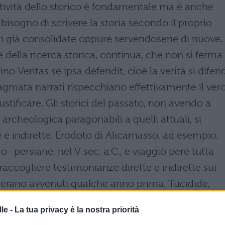
ttività dello storico è fondamentale ma è anche
bisogno di scrivere la storia secondo il proprio
nti già consolidate oppure servendosene di nuove.
e della ricerca storica, continua, che non si ferma
o Veritas se ipsa defendit, cioè la verità si difen
ragmata narrati rispecchiano effettivamente il vero
ustificare. Gli storici del passato, non avendo a
archeologica paragonabili a quelli attuali, si
e e indirette. Erodoto di Alicarnasso, ad esempio,
o- persiane, nel V sec. a.C., e viaggiò pere tutta
 raccogliere testimonianze dirette e indirette sui
e erano avvenuti qualche anno prima. Tucidide,
o sulla guerra del Peloponneso che egli stesso viss
le -
La tua privacy è la nostra priorità
l vantaggio di avere a disposizione solo fonti