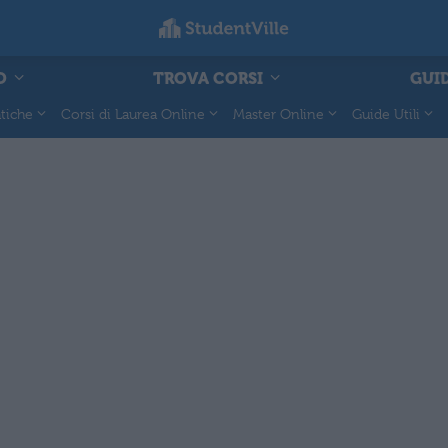
O
TROVA CORSI
GUID
tiche
Corsi di Laurea Online
Master Online
Guide Utili