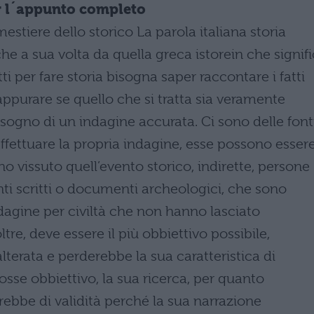
per l´appunto completo
 mestiere dello storico La parola italiana storia
 che a sua volta da quella greca istorein che signif
fatti per fare storia bisogna saper raccontare i fatti
appurare se quello che si tratta sia veramente
sogno di un indagine accurata. Ci sono delle font
ffettuare la propria indagine, esse possono esser
o vissuto quell’evento storico, indirette, persone
ti scritti o documenti archeologici, che sono
indagine per civiltà che non hanno lasciato
ltre, deve essere il più obbiettivo possibile,
alterata e perderebbe la sua caratteristica di
osse obbiettivo, la sua ricerca, per quanto
ebbe di validità perché la sua narrazione