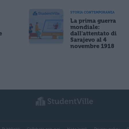
STORIA CONTEMPORANEA
La prima guerra
mondiale:
e
dall'attentato di
Sarajevo al 4
novembre 1918
Pubblicità
Collabora con noi
Note legali
Privacy policy
C