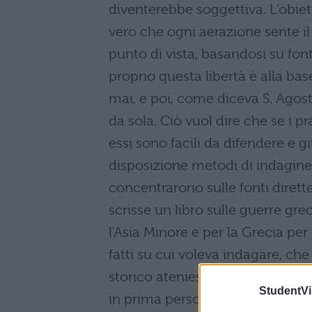
diventerebbe soggettiva. L’obie
vero che ogni aerazione sente il 
punto di vista, basandosi su fo
proprio questa libertà è alla bas
mai, e poi, come diceva S. Agostin
da sola. Ciò vuol dire che se i p
essi sono facili da difendere e gi
disposizione metodi di indagine 
concentrarono sulle fonti dirett
scrisse un libro sulle guerre grec
l’Asia Minore e per la Grecia per
fatti su cui voleva indagare, ch
storico ateniese, scrisse un libr
StudentVil
in prima persona e quindi ebbe i