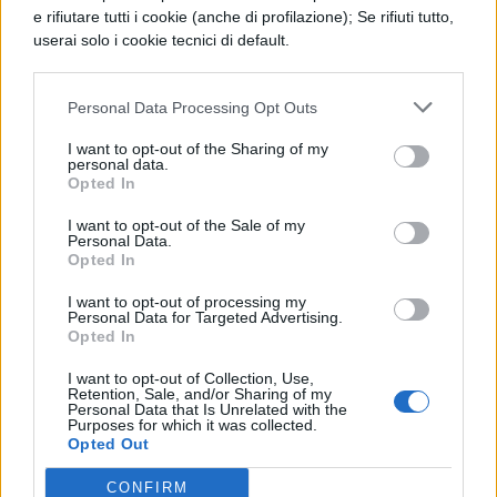
quantita’ di male. In particolare, Leibniz
e rifiutare tutti i cookie (anche di profilazione); Se rifiuti tutto,
userai solo i cookie tecnici di default.
mostra come una certa quantita di male,
sia metafisico sia morale, e’ inevitabile in un
Personal Data Processing Opt Outs
mondo finito. Il male metafisico e’ soltanto
I want to opt-out of the Sharing of my
un concetto negativo -come gia aveva
personal data.
Opted In
sostenuto Agostino – che esprime la
differenza tra il creato e il creatore, ovvero
I want to opt-out of the Sale of my
Personal Data.
l’impossibilita’ che il mondo e l’uomo
Opted In
abbiano la stessa perfezione di Dio: se cio’
I want to opt-out of processing my
Personal Data for Targeted Advertising.
avvenisse, il creato sarebbe Dio stesso. Ma
Opted In
anche il male morale nasce
I want to opt-out of Collection, Use,
Retention, Sale, and/or Sharing of my
dall’imperfezione necessaria dell’uomo.
Personal Data that Is Unrelated with the
Purposes for which it was collected.
Infatti, le percezioni e le conoscenze
Opted Out
umane, per quanto tendano alla perfezione,
CONFIRM