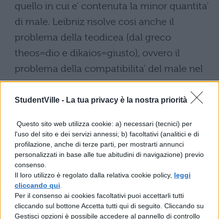
quello in cui e’ contenuta la minor quantita’
di male. Leibniz risolve cosi anche il
problema della teodicea (dal greco
theos=dio e dikaios=giusto), ovvero il
problema della compatibilita’ del male nel
mondo con l’esistenza e la bonta’ di Dio.
Quando dice che il mondo in cui viviamo e’
StudentVille -
La tua privacy è la nostra priorità
il migliore dei mondi possibili, egli non
Questo sito web utilizza cookie: a) necessari (tecnici) per
intende che esso sia immune da mali (cosa
l'uso del sito e dei servizi annessi; b) facoltativi (analitici e di
profilazione, anche di terze parti, per mostrarti annunci
che contrasterebbe con la piu elementare
personalizzati in base alle tue abitudini di navigazione) previo
delle esperienze), ma che in questo mondo
consenso.
Il loro utilizzo è regolato dalla relativa cookie policy,
leggi
si realizza un rapporto tra bene e male che,
cliccando qui
.
tra tutti i mondi possibili, rende compatibile
Per il consenso ai cookies facoltativi puoi accettarli tutti
cliccando sul bottone Accetta tutti qui di seguito. Cliccando su
la massima quantita’ di bene con la minima
Gestisci opzioni è possibile accedere al pannello di controllo