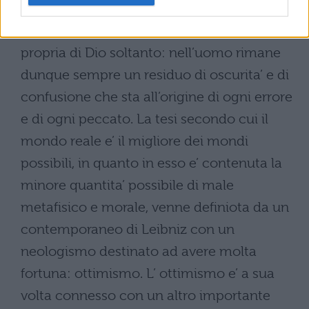
non possono mai raggiungere quella
chiarezza e distinzione assoluta che e’
propria di Dio soltanto: nell’uomo rimane
dunque sempre un residuo di oscurita’ e di
confusione che sta all’origine di ogni errore
e di ogni peccato. La tesi secondo cui il
mondo reale e’ il migliore dei mondi
possibili, in quanto in esso e’ contenuta la
minore quantita’ possibile di male
metafisico e morale, venne definiota da un
contemporaneo di Leibniz con un
neologismo destinato ad avere molta
fortuna: ottimismo. L’ ottimismo e’ a sua
volta connesso con un altro importante