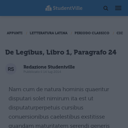
APPUNTI
LETTERATURA LATINA
PERIODO CLASSICO
CICER
De Legibus, Libro 1, Paragrafo 24
Redazione Studentville
Pubblicato il 14 lug 2014
Nam cum de natura hominis quaeritur
disputari solet nimirum ita est ut
disputaturperpetuis cursibus
conuersionibus caelestibus exstitisse
quandam maturitatem serendi generis