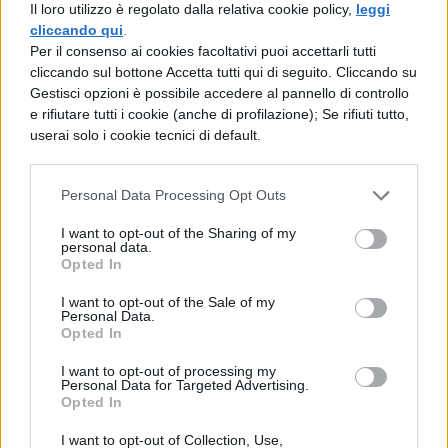
Il loro utilizzo è regolato dalla relativa cookie policy,
leggi
dio. Per questo in verità la nostra parentela
cliccando qui
.
Per il consenso ai cookies facoltativi puoi accettarli tutti
con i celesti può essere chiamata o
cliccando sul bottone Accetta tutti qui di seguito. Cliccando su
discendenza o stirpe. Fra così numerose
Gestisci opzioni è possibile accedere al pannello di controllo
e rifiutare tutti i cookie (anche di profilazione); Se rifiuti tutto,
specie non c'è alcun essere vivente oltre
userai solo i cookie tecnici di default.
l'uomo, che abbia qualche conoscenza di
dio, né fra gli uomini stessi esiste alcun
Personal Data Processing Opt Outs
popolo né tanto mite né tanto selvaggio, il
I want to opt-out of the Sharing of my
personal data.
quale, pur ignorando quale dio convenga
Opted In
avere, tuttavia non sappia che sia
I want to opt-out of the Sale of my
necessario averlo.
Personal Data.
Opted In
I want to opt-out of processing my
Personal Data for Targeted Advertising.
Opted In
I want to opt-out of Collection, Use,