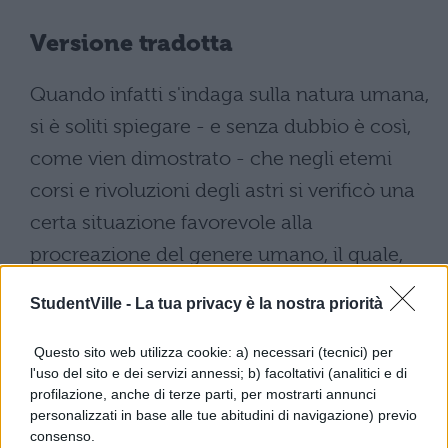
Versione tradotta
Quando infatti s'indaga sulla natura umana,
si è soliti spiegare - e senza dubbio è così,
come vien dimostrato - che negli etemi
corsi e rivoluzioni degli astri si verificò una
certa situazione favorevole alla
procreazione del genere umano, il quale,
sparso e diffuso sulla terra, sarebbe stato
StudentVille -
La tua privacy è la nostra priorità
accresciuto del divino dono dell'anima; e
mentre tutti gli elementi di cui sono
Questo sito web utilizza cookie: a) necessari (tecnici) per
l'uso del sito e dei servizi annessi; b) facoltativi (analitici e di
composti gli uomini, derivano dalla loro
profilazione, anche di terze parti, per mostrarti annunci
natura mortale, perché sono elementi fragili
personalizzati in base alle tue abitudini di navigazione) previo
consenso.
e caduchi, l'anima invece fu generata da