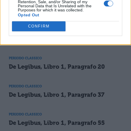
Retention, Sale, and/or Sharing of my
Personal Data that Is Unrelated with the
Purposes for which it was collected.
Opted Out
TI POTREBBE INTERESSARE
CONFIRM
PERIODO CLASSICO
De Legibus, Libro 1, Paragrafo 3
PERIODO CLASSICO
De Legibus, Libro 1, Paragrafo 20
PERIODO CLASSICO
De Legibus, Libro 1, Paragrafo 37
PERIODO CLASSICO
De Legibus, Libro 1, Paragrafo 55