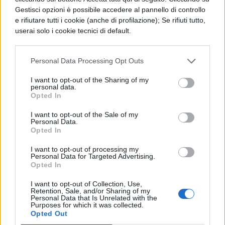
PERIODO CLASSICO
Gestisci opzioni è possibile accedere al pannello di controllo
De Legibus, Libro 1, Paragrafo 23
e rifiutare tutti i cookie (anche di profilazione); Se rifiuti tutto,
userai solo i cookie tecnici di default.
PERIODO CLASSICO
Personal Data Processing Opt Outs
De Legibus, Libro 1, Paragrafo 38
I want to opt-out of the Sharing of my
personal data.
Opted In
PERIODO CLASSICO
I want to opt-out of the Sale of my
Personal Data.
De Legibus, Libro 1, Paragrafo 57
Opted In
I want to opt-out of processing my
Personal Data for Targeted Advertising.
PERIODO CLASSICO
Opted In
De Legibus, Libro 1, Paragrafo 7
I want to opt-out of Collection, Use,
Retention, Sale, and/or Sharing of my
Personal Data that Is Unrelated with the
Purposes for which it was collected.
Opted Out
PERIODO CLASSICO