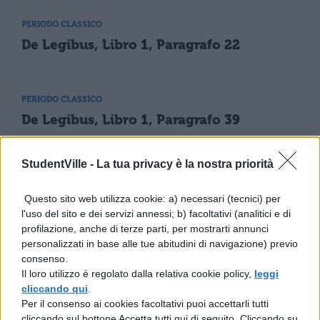
PERIODO CLASSICO
De Legibus, Libro 1, Paragrafo 22
PERIODO CLASSICO
De Legibus, Libro 1, Paragrafo 39
StudentVille -
La tua privacy è la nostra priorità
PERIODO CLASSICO
De Legibus, Libro 1, Paragrafo 56
Questo sito web utilizza cookie: a) necessari (tecnici) per
l'uso del sito e dei servizi annessi; b) facoltativi (analitici e di
profilazione, anche di terze parti, per mostrarti annunci
personalizzati in base alle tue abitudini di navigazione) previo
PERIODO CLASSICO
consenso.
De Legibus, Libro 1, Paragrafo 6
Il loro utilizzo è regolato dalla relativa cookie policy,
leggi
cliccando qui
.
Per il consenso ai cookies facoltativi puoi accettarli tutti
cliccando sul bottone Accetta tutti qui di seguito. Cliccando su