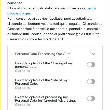
consenso.
che eran stati i capi di quel piano, poiché
Il loro utilizzo è regolato dalla relativa cookie policy,
leggi
cliccando qui
.
capivano quanto grave danno avevano
Per il consenso ai cookies facoltativi puoi accettarli tutti
recato alla nazione, erano fuggiti in
cliccando sul bottone Accetta tutti qui di seguito. Cliccando su
Gestisci opzioni è possibile accedere al pannello di controllo
Britannia. (Che) non solo i Bellovaci
e rifiutare tutti i cookie (anche di profilazione); Se rifiuti tutto,
chiedevano, ma anche gli Edui per loro, che
userai solo i cookie tecnici di default.
usasse la sua clemenza e mansuetudine
verso di essi. Se lo avesse fatto, il prestigio
Personal Data Processing Opt Outs
degli Edui si sarebbe amplificato presso
I want to opt-out of the Sharing of my
personal data.
tutti i Belgi, dei cui aiuti e mezzi, se fossero
Opted In
capitate delle guerre, erano soliti fornirsi.
I want to opt-out of the Sale of my
Personal Data.
Opted In
I want to opt-out of processing my
Personal Data for Targeted Advertising.
Opted In