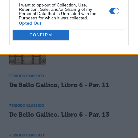
I want to opt-out of Collection, Use,
Retention, Sale, and/or Sharing of my
Personal Data that Is Unrelated with the
TI POTREBBE INTERESSARE
Purposes for which it was collected.
Opted Out
PERIODO CLASSICO
CONFIRM
Cesare: opere e versioni
tradotte
PERIODO CLASSICO
De Bello Gallico, Libro 6 - Par. 11
PERIODO CLASSICO
De Bello Gallico, Libro 6 - Par. 13
PERIODO CLASSICO