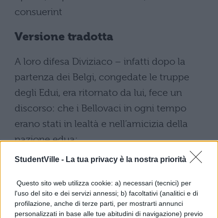
consuerint
Versione tradotta
A loro difesa Diviziaco – infatti dopo la
partenza dei Belgi, congedate le truppe
degli Edui, era ritornato da lui, fece un
discorso: che i Bellovaci in ogni tempo
erano stati in lealtà e nell’amicizia della
nazione edua;
spinti dai loro capi, che dicevano che gli
StudentVille -
La tua privacy è la nostra priorità
Edui eran stati ridotti in schiavitù da Cesare
Questo sito web utilizza cookie: a) necessari (tecnici) per
e pativano ogni umiliazione ed oltraggio e
l'uso del sito e dei servizi annessi; b) facoltativi (analitici e di
che si erano staccati dagli Edui ed avevano
profilazione, anche di terze parti, per mostrarti annunci
personalizzati in base alle tue abitudini di navigazione) previo
dichiarato guerra al popolo romano. Quelli