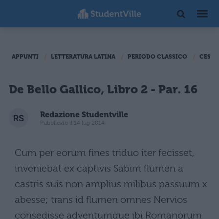
APPUNTI
LETTERATURA LATINA
PERIODO CLASSICO
CESAR
De Bello Gallico, Libro 2 - Par. 16
Redazione Studentville
Pubblicato il 14 lug 2014
Cum per eorum fines triduo iter fecisset,
inveniebat ex captivis Sabim flumen a
castris suis non amplius milibus passuum x
abesse; trans id flumen omnes Nervios
consedisse adventumque ibi Romanorum