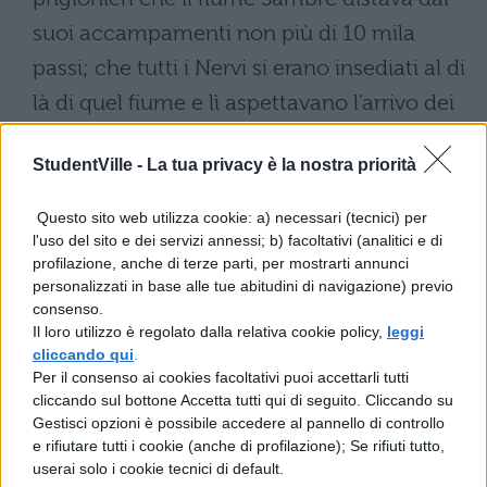
suoi accampamenti non più di 10 mila
passi; che tutti i Nervi si erano insediati al di
là di quel fiume e lì aspettavano l’arrivo dei
Romani insieme con gli Atrebati ed i
StudentVille -
La tua privacy è la nostra priorità
Viromandui, loro confinanti – infatti
avevano persuaso entrambi questi a
Questo sito web utilizza cookie: a) necessari (tecnici) per
tentare la stessa sorte della guerra -; da
l'uso del sito e dei servizi annessi; b) facoltativi (analitici e di
profilazione, anche di terze parti, per mostrarti annunci
parte loro si attendevano anche le truppe
personalizzati in base alle tue abitudini di navigazione) previo
degli Atuatuci e che erano in marcia; le
consenso.
Il loro utilizzo è regolato dalla relativa cookie policy,
leggi
donne e quelli che sembravano inutili per la
cliccando qui
.
Per il consenso ai cookies facoltativi puoi accettarli tutti
battaglia, li avevano riuniti in quel luogo, a
cliccando sul bottone Accetta tutti qui di seguito. Cliccando su
cui non vi fosse un accesso per l’esercito a
Gestisci opzioni è possibile accedere al pannello di controllo
e rifiutare tutti i cookie (anche di profilazione); Se rifiuti tutto,
causa delle paludi.
userai solo i cookie tecnici di default.