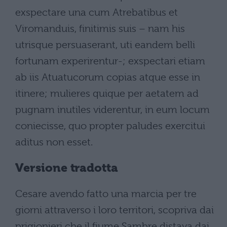
exspectare una cum Atrebatibus et
Viromanduis, finitimis suis – nam his
utrisque persuaserant, uti eandem belli
fortunam experirentur-; exspectari etiam
ab iis Atuatucorum copias atque esse in
itinere; mulieres quique per aetatem ad
pugnam inutiles viderentur, in eum locum
coniecisse, quo propter paludes exercitui
aditus non esset.
Versione tradotta
Cesare avendo fatto una marcia per tre
giorni attraverso i loro territori, scopriva dai
prigionieri che il fiume Sambre distava dai