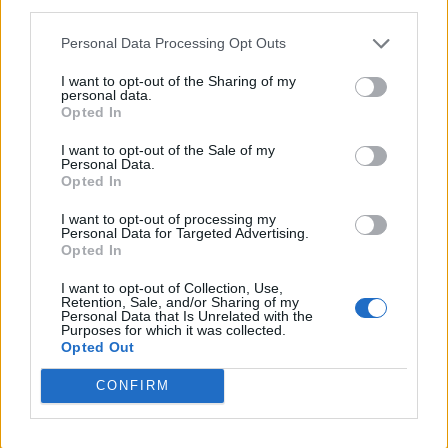
Personal Data Processing Opt Outs
I want to opt-out of the Sharing of my
personal data.
Opted In
I want to opt-out of the Sale of my
TI POTREBBE INTERESSARE
Personal Data.
Opted In
PERIODO CLASSICO
I want to opt-out of processing my
Cesare: opere e versioni
Personal Data for Targeted Advertising.
tradotte
Opted In
I want to opt-out of Collection, Use,
Retention, Sale, and/or Sharing of my
Personal Data that Is Unrelated with the
Purposes for which it was collected.
PERIODO CLASSICO
Opted Out
De Bello Gallico, Libro 7 - Par. 89
CONFIRM
PERIODO CLASSICO