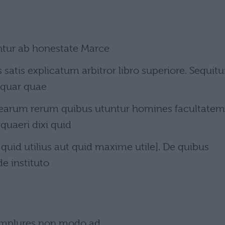
ur ab honestate Marce
s satis explicatum arbitror libro superiore. Sequitu
equar quae
d earum rerum quibus utuntur homines facultatem
quaeri dixi quid
s quid utilius aut quid maxime utile]. De quibus
de instituto
omplures non modo ad