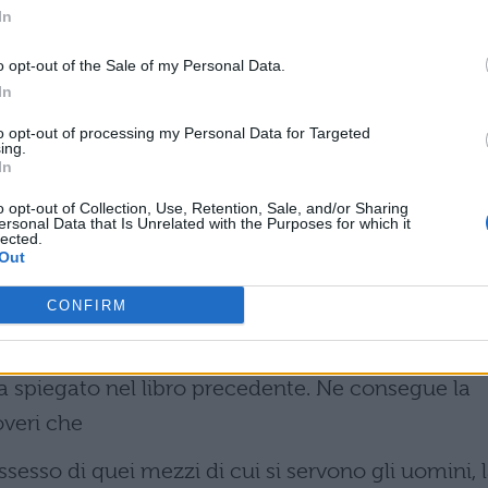
antur nec quicquam
In
tari velis praeter studium sapientiae. Sapientia
o opt-out of the Sale of my Personal Data.
ophis
In
 et humanarum causarumque quibus eae res
to opt-out of processing my Personal Data for Targeted
ing.
ium qui vituperat haud
In
o opt-out of Collection, Use, Retention, Sale, and/or Sharing
d laudandum putet.
ersonal Data that Is Unrelated with the Purposes for which it
lected.
Out
CONFIRM
all'onesto, o Marco figlio mio, e da ogni genere di
za spiegato nel libro precedente. Ne consegue la
overi che
ossesso di quei mezzi di cui si servono gli uomini, 