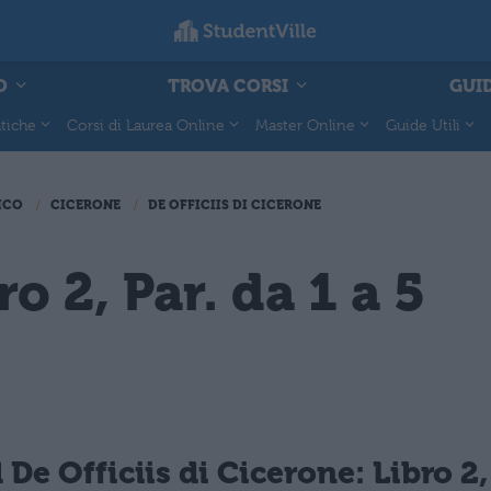
O
TROVA CORSI
GUID
tiche
Corsi di Laurea Online
Master Online
Guide Utili
ICO
CICERONE
DE OFFICIIS DI CICERONE
ro 2, Par. da 1 a 5
 De Officiis di Cicerone: Libro 2,