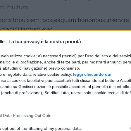
cum multum
oris tribuissem posteaquam honoribus inservire
 tradidi tantum erat
fuerat amicorum et rei publicae tempori. Id
le -
La tua privacy è la nostra priorità
egendo scribendi otium
web utilizza cookie: a) necessari (tecnici) per l'uso del sito e dei serviz
analitici e di profilazione, anche di terze parti, per mostrarti annunci pers
e abitudini di navigazione) previo consenso.
zzo è regolato dalla relativa cookie policy,
leggi cliccando qui
.
so ai cookies facoltativi puoi accettarli tutti cliccando sul bottone Accetta
en boni assecuti videmur ut ea
ccando su Gestisci opzioni è possibile accedere al pannello di controllo e
e (anche di profilazione); Se rifiuti tutto, userai solo i cookie tecnici di def
nt satis nota nostris et erant cognitione
eos optabilius
l Data Processing Opt Outs
d homini melius quid homine dignius? Hanc igitur
o opt-out of the Sharing of my personal data.