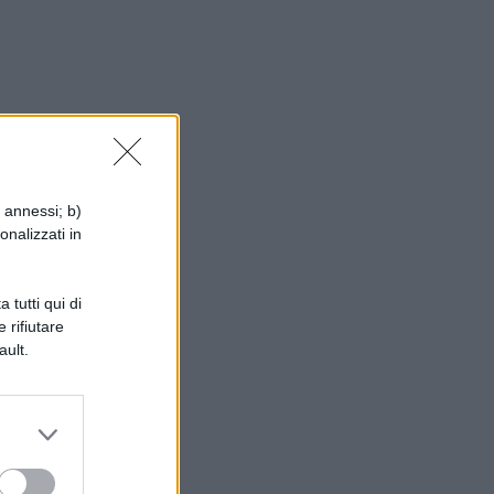
i annessi; b)
onalizzati in
 tutti qui di
 rifiutare
ault.