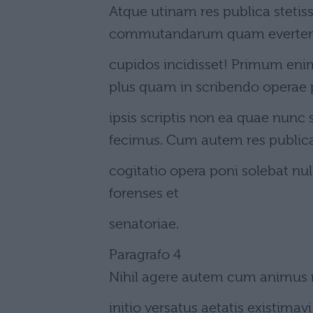
Atque utinam res publica steti
commutandarum quam everte
cupidos incidisset! Primum eni
plus quam in scribendo operae
ipsis scriptis non ea quae nun
fecimus. Cum autem res public
cogitatio opera poni solebat null
forenses et
senatoriae.
Paragrafo 4
Nihil agere autem cum animus no
initio versatus aetatis existima