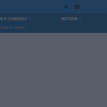
E E CONSIGLI
NOTIZIE
Classi di Laurea