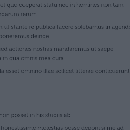
sset quo coeperat statu nec in homines non tam
ndarum rerum
m ut stante re publica facere solebamus in agend
 poneremus deinde
c sed actiones nostras mandaremus ut saepe
a in qua omnis mea cura
a esset omnino illae scilicet litterae conticuerunt
n posset in his studiis ab
vi honestissime molestias posse deponi si me ad