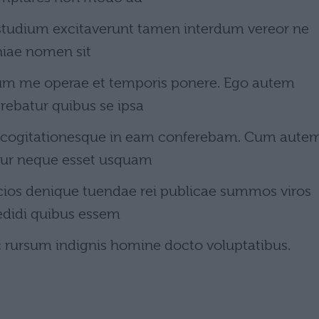
 studium excitaverunt tamen interdum vereor ne
hiae nomen sit
tum me operae et temporis ponere. Ego autem
rebatur quibus se ipsa
cogitationesque in eam conferebam. Cum aute
tur neque esset usquam
socios denique tuendae rei publicae summos viros
didi quibus essem
ec rursum indignis homine docto voluptatibus.