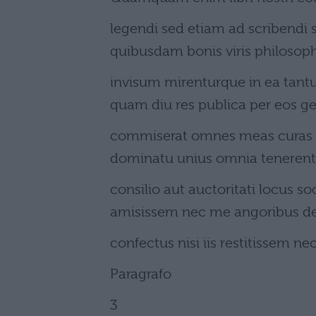
legendi sed etiam ad scribendi
quibusdam bonis viris philosop
invisum mirenturque in ea tan
quam diu res publica per eos ge
commiserat omnes meas curas 
dominatu unius omnia teneren
consilio aut auctoritati locus 
amisissem nec me angoribus de
confectus nisi iis restitissem n
Paragrafo
3