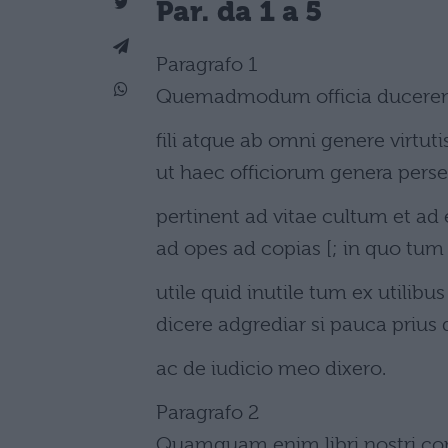
Par. da 1 a 5
Paragrafo 1
Quemadmodum officia ducerent
fili atque ab omni genere virtuti
ut haec officiorum genera pers
pertinent ad vitae cultum et a
ad opes ad copias [; in quo tum 
utile quid inutile tum ex utilibu
dicere adgrediar si pauca prius 
ac de iudicio meo dixero.
Paragrafo 2
Quamquam enim libri nostri c