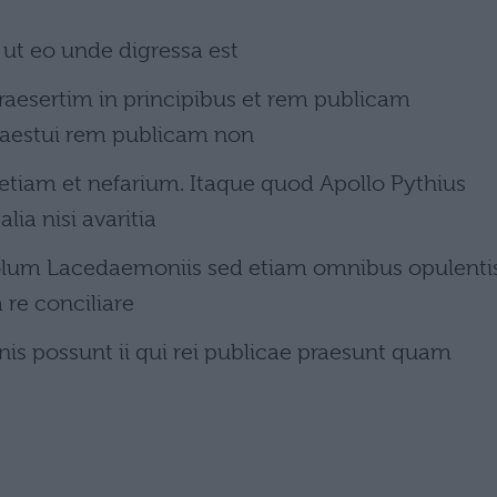
t ut eo unde digressa est
praesertim in principibus et rem publicam
aestui rem publicam non
etiam et nefarium. Itaque quod Apollo Pythius
lia nisi avaritia
solum Lacedaemoniis sed etiam omnibus opulenti
 re conciliare
nis possunt ii qui rei publicae praesunt quam