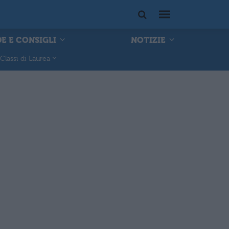
E E CONSIGLI
NOTIZIE
Classi di Laurea