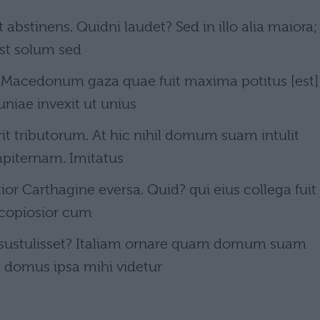
abstinens. Quidni laudet? Sed in illo alia maiora;
est solum sed
Macedonum gaza quae fuit maxima potitus [est]
niae invexit ut unius
it tributorum. At hic nihil domum suam intulit
piternam. Imitatus
ior Carthagine eversa. Quid? qui eius collega fuit 
copiosior cum
sustulisset? Italiam ornare quam domum suam
 domus ipsa mihi videtur