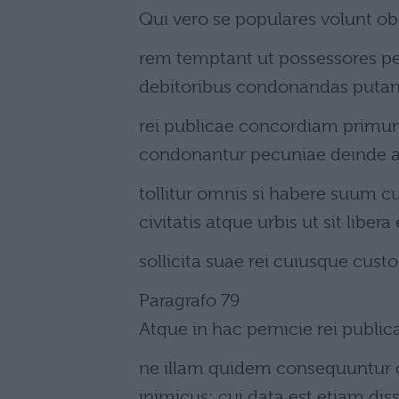
Qui vero se populares volunt 
rem temptant ut possessores pel
debitoribus condonandas putan
rei publicae concordiam primum
condonantur pecuniae deinde 
tollitur omnis si habere suum cu
civitatis atque urbis ut sit libera
sollicita suae rei cuiusque custo
Paragrafo 79
Atque in hac pernicie rei public
ne illam quidem consequuntur q
inimicus; cui data est etiam dis