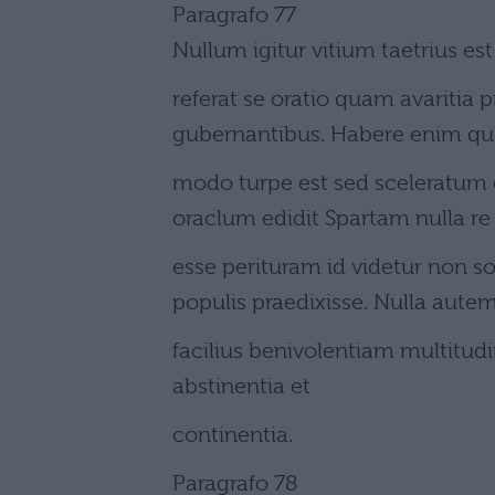
Paragrafo 77
Nullum igitur vitium taetrius es
referat se oratio quam avaritia 
gubernantibus. Habere enim qu
modo turpe est sed sceleratum 
oraclum edidit Spartam nulla re a
esse perituram id videtur non 
populis praedixisse. Nulla autem
facilius benivolentiam multitudi
abstinentia et
continentia.
Paragrafo 78