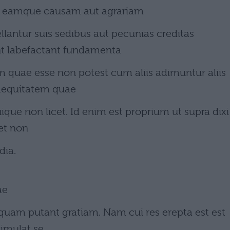
ob eamque causam aut agrariam
lantur suis sedibus aut pecunias creditas
t labefactant fundamenta
 quae esse non potest cum aliis adimuntur aliis
aequitatem quae
ique non licet. Id enim est proprium ut supra dixi
 et non
dia.
ae
uam putant gratiam. Nam cui res erepta est est
simulat se