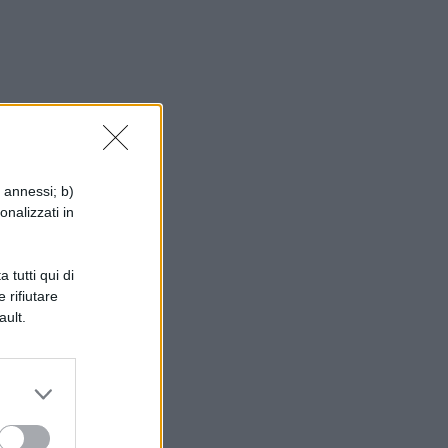
ur
i annessi; b)
onalizzati in
 tutti qui di
 rifiutare
ault.