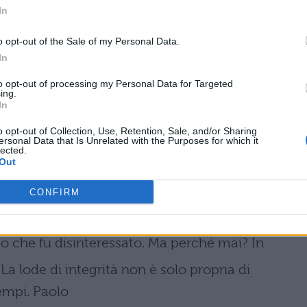
ae sunt ut et tyranni
In
narentur et praeclarissime constituta res publica
o opt-out of the Sale of my Personal Data.
 cecidit sed
In
it contagionibus malorum quae a Lacedaemoniis
to opt-out of processing my Personal Data for Targeted
ing.
In
d? nostros Gracchos
o opt-out of Collection, Use, Retention, Sale, and/or Sharing
ricani nepotes nonne agrariae contentiones
ersonal Data that Is Unrelated with the Purposes for which it
lected.
Out
CONFIRM
tto che fu disinteressato. Ma perché mai? In
 La lode di integrità non è solo propria di
empi. Paolo