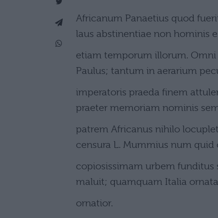
Africanum Panaetius quod fuerit 
laus abstinentiae non hominis 
etiam temporum illorum. Omni 
Paulus; tantum in aerarium pecu
imperatoris praeda finem attuler
praeter memoriam nominis sem
patrem Africanus nihilo locuplet
censura L. Mummius num quid 
copiosissimam urbem funditus 
maluit; quamquam Italia ornata
ornatior.