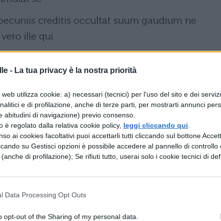
 pecuniis creditis occultat suum gaudium ne
vero ille qui
rae se fert dolorem suum nec si plures sunt ii
le -
La tua privacy è la nostra priorità
illi quibus
lus etiam valent. Non enim numero haec iudicant
web utilizza cookie: a) necessari (tecnici) per l'uso del sito e dei serviz
analitici e di profilazione, anche di terze parti, per mostrarti annunci pers
t aequitatem ut
e abitudini di navigazione) previo consenso.
zzo è regolato dalla relativa cookie policy,
leggi cliccando qui
.
aeculis ante possessum qui nullum habuit habeat
so ai cookies facoltativi puoi accettarli tutti cliccando sul bottone Accetta
ccando su Gestisci opzioni è possibile accedere al pannello di controllo e
e (anche di profilazione); Se rifiuti tutto, userai solo i cookie tecnici di def
 Lacedaemonii Lysandrum ephorum expulerunt
l Data Processing Opt Outs
a apud eos acciderat necaverunt exque eo
o opt-out of the Sharing of my personal data.