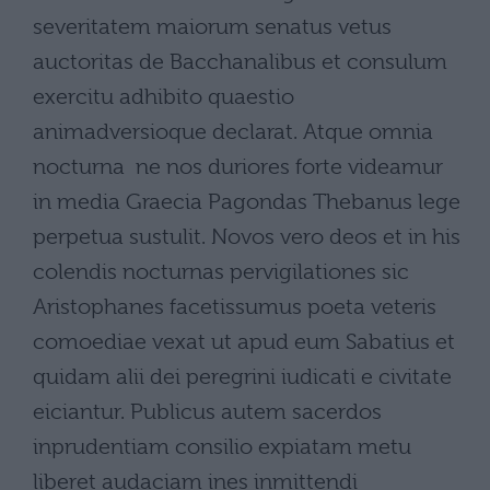
severitatem maiorum senatus vetus
auctoritas de Bacchanalibus et consulum
exercitu adhibito quaestio
animadversioque declarat. Atque omnia
nocturna  ne nos duriores forte videamur 
in media Graecia Pagondas Thebanus lege
perpetua sustulit. Novos vero deos et in his
colendis nocturnas pervigilationes sic
Aristophanes facetissumus poeta veteris
comoediae vexat ut apud eum Sabatius et
quidam alii dei peregrini iudicati e civitate
eiciantur. Publicus autem sacerdos
inprudentiam consilio expiatam metu
liberet audaciam ines inmittendi