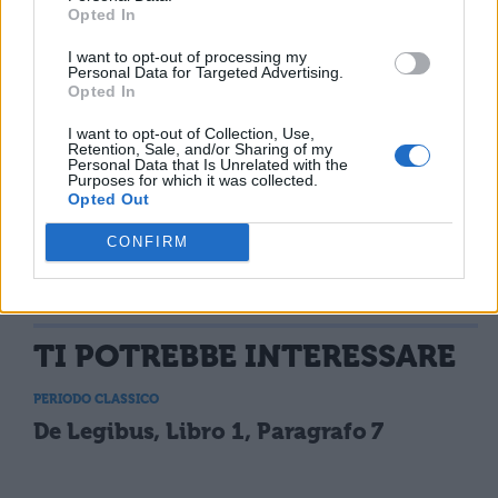
Opted In
espiata deliberatamente, deve invece
I want to opt-out of processing my
condannare e giudicare empia la
Personal Data for Targeted Advertising.
Opted In
sfrontatezza nelle [cerimonie] e
I want to opt-out of Collection, Use,
nell'introdurre riti sconci.
Retention, Sale, and/or Sharing of my
Personal Data that Is Unrelated with the
Purposes for which it was collected.
Opted Out
CONFIRM
TI POTREBBE INTERESSARE
PERIODO CLASSICO
De Legibus, Libro 1, Paragrafo 7