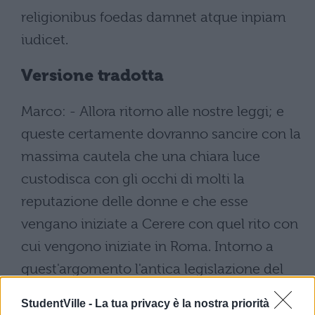
religionibus foedas damnet atque inpiam
iudicet.
Versione tradotta
Marco: - Allora ritorno alle nostre leggi; e
queste certamente dovranno sancire con la
massima cautela che una chiara luce
custodisca con gli occhi di molti la
reputazione delle donne e che esse
vengano iniziate a Cerere con quel rito con
cui vengono iniziate in Roma. Intorno a
quest'argomento l'antica legislazione del
senato sui Baccanali ed il processo e la
StudentVille -
La tua privacy è la nostra priorità
punizione messa in atto anche con