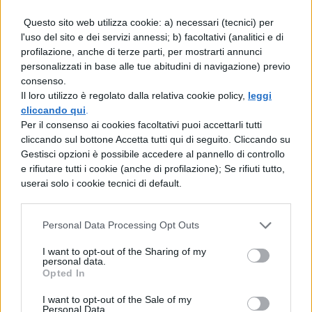
l'impiego dell'esercito consolare,
Questo sito web utilizza cookie: a) necessari (tecnici) per
l'uso del sito e dei servizi annessi; b) facoltativi (analitici e di
testimoniano la severità dei nostri antenati.
profilazione, anche di terze parti, per mostrarti annunci
Proprio nel centro della Grecia, - tanto per
personalizzati in base alle tue abitudini di navigazione) previo
consenso.
non dare l'impressione che noi siamo
Il loro utilizzo è regolato dalla relativa cookie policy,
leggi
troppo intransigenti -, il tebano Pagonda
cliccando qui
.
Per il consenso ai cookies facoltativi puoi accettarli tutti
soppresse tutte le cerimonie notturne con
cliccando sul bottone Accetta tutti qui di seguito. Cliccando su
una legge irrevocabile. Aristofane, il più
Gestisci opzioni è possibile accedere al pannello di controllo
e rifiutare tutti i cookie (anche di profilazione); Se rifiuti tutto,
brillante poeta della commedia antica,
userai solo i cookie tecnici di default.
sferza tanto le nuove divinità e le
prolungate veglie notturne usate nei loro
Personal Data Processing Opt Outs
culti, da rappresentarci nella sua opera
I want to opt-out of the Sharing of my
personal data.
Sabazio e altre divinità forestiere cacciate
Opted In
dalla città. Un pubblico sacerdote poi deve
I want to opt-out of the Sale of my
liberare da ogni timore la colpa involontaria
Personal Data.