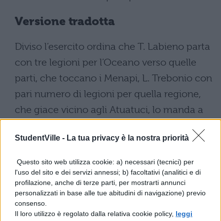
Versione tradotta
Diviso l’esercito ordina che T. Labieno parta
con tre legioni per l’Oceano verso quelle
parti, che toccano i Menapi, L. Trebonio con
pari numero di legioni per quella regione,
che giace vicino agli Atuatuci, lo manda a
saccheggiare, egli decise di andare con le
StudentVille -
La tua privacy è la nostra priorità
altre tre legioni presso il fiume Scheda, che
sfocia nella Mosa ed alle parti estreme
Questo sito web utilizza cookie: a) necessari (tecnici) per
dell’Ardenna, dove sentiva (dire) essere
l'uso del sito e dei servizi annessi; b) facoltativi (analitici e di
profilazione, anche di terze parti, per mostrarti annunci
partito Ambiorige con pochi cavalieri.
personalizzati in base alle tue abitudini di navigazione) previo
Partendo assicura di ritornare entro il
consenso.
Il loro utilizzo è regolato dalla relativa cookie policy,
leggi
settimo giorno, data per la quale sapeva