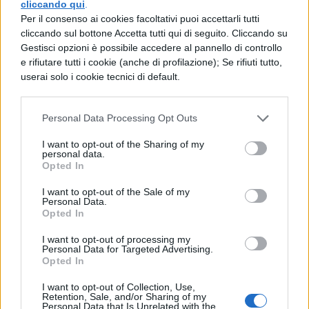
cliccando qui
.
Per il consenso ai cookies facoltativi puoi accettarli tutti
che si doveva il frumento a quella legione,
cliccando sul bottone Accetta tutti qui di seguito. Cliccando su
che era rimasta a presidio. Esorta Labieno e
Gestisci opzioni è possibile accedere al pannello di controllo
e rifiutare tutti i cookie (anche di profilazione); Se rifiuti tutto,
Trebonio, se potessero farlo a vantaggio
userai solo i cookie tecnici di default.
dello stato, di ritornare per quella data,
perché, di nuovo riunito il consiglio ed
Personal Data Processing Opt Outs
esplorate le tattiche dei nemici potessero
I want to opt-out of the Sharing of my
intraprendere un altro inizio di guerra.
personal data.
Opted In
I want to opt-out of the Sale of my
Personal Data.
Opted In
I want to opt-out of processing my
Personal Data for Targeted Advertising.
Opted In
TI POTREBBE INTERESSARE
I want to opt-out of Collection, Use,
Retention, Sale, and/or Sharing of my
Personal Data that Is Unrelated with the