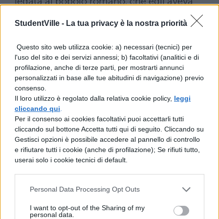
legata al popolo romano, che egli aveva
sempre favorito e premiato con tutti i
StudentVille -
La tua privacy è la nostra priorità
mezzi,
Questo sito web utilizza cookie: a) necessari (tecnici) per
non scendesse alla violenza ed alle armi e
l'uso del sito e dei servizi annessi; b) facoltativi (analitici e di
profilazione, anche di terze parti, per mostrarti annunci
quel partito, che meno confidava in lui,
personalizzati in base alle tue abitudini di navigazione) previo
chiedesse aiuti da Vercingetorige, giudico
consenso.
Il loro utilizzo è regolato dalla relativa cookie policy,
leggi
che bisognava provvedere a questa cosa e,
cliccando qui
.
Per il consenso ai cookies facoltativi puoi accettarli tutti
poiché secondo le leggi degli Edui, non era
cliccando sul bottone Accetta tutti qui di seguito. Cliccando su
lecito a quelli, che detenevano la
Gestisci opzioni è possibile accedere al pannello di controllo
e rifiutare tutti i cookie (anche di profilazione); Se rifiuti tutto,
massima magistratura, uscire dai territori,
userai solo i cookie tecnici di default.
perché non sembrasse che sminuisse
qualcosa circa il diritto e le leggi loro,
Personal Data Processing Opt Outs
I want to opt-out of the Sharing of my
stabilì do partire verso gli Edui e convocò
personal data.