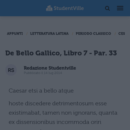
APPUNTI
LETTERATURA LATINA
PERIODO CLASSICO
CESAR
De Bello Gallico, Libro 7 - Par. 33
Redazione Studentville
Pubblicato il 14 lug 2014
Caesar etsi a bello atque
hoste discedere detrimentosum esse
existimabat, tamen non ignorans, quanta
ex dissensionibus incommoda oriri