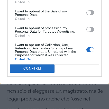
Opted In
presso di sé a Decezia tutto il senato e
I want to opt-out of the Sale of my
quelli tra cui c’era la
Personal Data.
Opted In
controversia.
I want to opt-out of processing my
Essendo giunta là quasi tutta la nazione ed
Personal Data for Targeted Advertising.
Opted In
essendo informato che, convocati pochi
I want to opt-out of Collection, Use,
(uomini) di nascosto in luogo diverso, i
Retention, Sale, and/or Sharing of my
Personal Data that Is Unrelated with the
Purposes for which it was collected.
tempo diverso da quello che era stabilito,
Opted Out
un fratello era stato designato dal fratello,
CONFIRM
mentre le leggi vietavano che da una
sola famiglia essendo vivo l’uno e l’altro,
non solo si eleggesse un magistrato, ma (le
leggi) proibivano anche che fosse nel