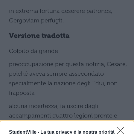
in extrema fortuna deserere patronos,
Gergoviam perfugit.
Versione tradotta
Colpito da grande
preoccupazione per questa notizia, Cesare,
poiché aveva sempre assecondato
specialmente la nazione degli Edui, non
frapposta
alcuna incertezza, fa uscire dagli
accampamenti quattro legioni pronte e
tutta la cavalleria; e non ci fu tempo in tale
StudentVille -
La tua privacy è la nostra priorità