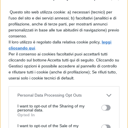
frangente a diminuire gli accampamenti,
Questo sito web utilizza cookie: a) necessari (tecnici) per
perché la cosa sembrava riposta sulla
l'uso del sito e dei servizi annessi; b) facoltativi (analitici e di
velocità; lascia il legato C. Fabio con due
profilazione, anche di terze parti, per mostrarti annunci
personalizzati in base alle tue abitudini di navigazione) previo
legioni a guardia degli accampamenti.
consenso.
Il loro utilizzo è regolato dalla relativa cookie policy,
leggi
Avendo ordinato di arrestare fratelli di
cliccando qui
.
Litavicco, scopre che poco prima sono
Per il consenso ai cookies facoltativi puoi accettarli tutti
cliccando sul bottone Accetta tutti qui di seguito. Cliccando su
fuggiti
Gestisci opzioni è possibile accedere al pannello di controllo
e rifiutare tutti i cookie (anche di profilazione); Se rifiuti tutto,
dai nemici.
userai solo i cookie tecnici di default.
Esortati i soldati perché in un frangente di
emergenza non si turbassero per la fatica
Personal Data Processing Opt Outs
della marcia, essendo
I want to opt-out of the Sharing of my
personal data.
tutti desiderosissimi avanzatosi 25 mila
Opted In
passi vede la schiera degli Edui.
I want to opt-out of the Sale of my