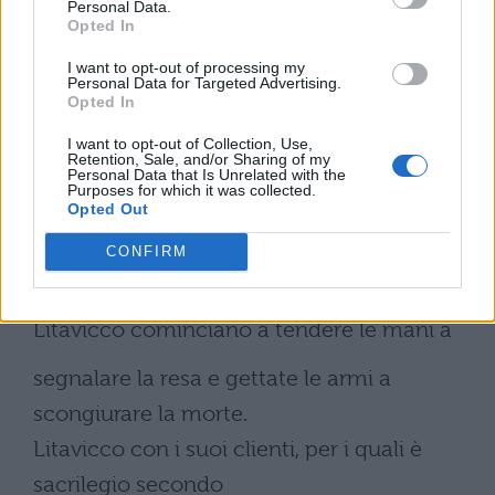
Personal Data.
Inviata la cavalleria attarda la loro marcia e
Opted In
la
I want to opt-out of processing my
Personal Data for Targeted Advertising.
blocca
Opted In
e vieta a tutti di uccidere qualcuno.
I want to opt-out of Collection, Use,
Retention, Sale, and/or Sharing of my
Ordina che Eporeodrice e Viridomaro, che
Personal Data that Is Unrelated with the
Purposes for which it was collected.
essi ritenevano uccisi, vadano tra
Opted Out
CONFIRM
i cavalieri e chiamino i loro.
Riconosciuti questi e scoperto l’inganno di
Litavicco cominciano a tendere le mani a
segnalare la resa e gettate le armi a
scongiurare la morte.
Litavicco con i suoi clienti, per i quali è
sacrilegio secondo