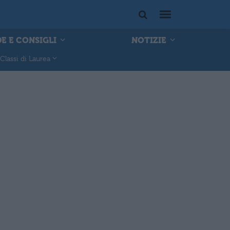
E E CONSIGLI
NOTIZIE
Classi di Laurea