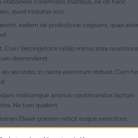
 orationem confirmatis militibus, ne ob hanc
u, quod iniquitas loci
ribuerent, eadem de profectione cogitans, quae ant
xit
. Cum Vercingetorix nihilo minus intra munition
cum descenderet,
ue eo secundo, in castra exercitum reduxit. Cum h
ad
ndam militumque animos confirmandos factum
astra. Ne tum quidem
d flumen Elaver pontem reficit eoque exercitum