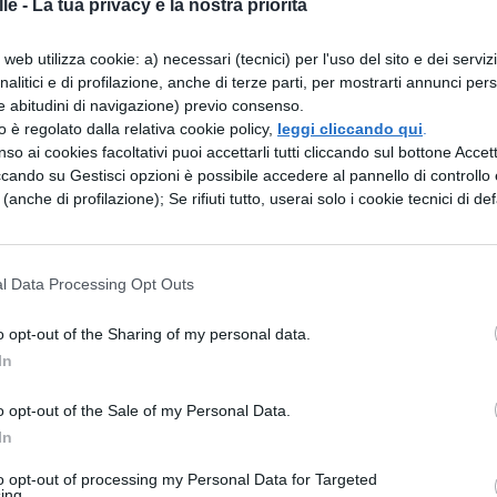
le -
La tua privacy è la nostra priorità
web utilizza cookie: a) necessari (tecnici) per l'uso del sito e dei serviz
a
analitici e di profilazione, anche di terze parti, per mostrarti annunci pers
e abitudini di navigazione) previo consenso.
 soldati, perché a tale motivo si turbassero
zzo è regolato dalla relativa cookie policy,
leggi cliccando qui
.
so ai cookies facoltativi puoi accettarli tutti cliccando sul bottone Accetta
ità del luogo
ccando su Gestisci opzioni è possibile accedere al pannello di controllo e
e (anche di profilazione); Se rifiuti tutto, userai solo i cookie tecnici di def
buissero al valore dei nemici, pensando sulla
a meditato, fece
l Data Processing Opt Outs
enti e schierò l’esercito in luogo adatto.
di meno dentro le
o opt-out of the Sharing of my personal data.
In
 luogo favorevole, fatto in lieve scontro di
o opt-out of the Sale of my Personal Data.
rtò l’esercito
In
to questo anche il giorno dopo, pensando fosse
to opt-out of processing my Personal Data for Targeted
ing.