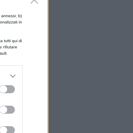
i annessi; b)
onalizzati in
 tutti qui di
 rifiutare
ault.