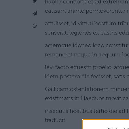
habita contione et ad extremam
causam animo permoverentur ne
attulisset, id virtuti hostium t
senserat, legiones ex castris edu
aciemque idoneo loco constituit
remaneret neque in aequum lo
levi facto equestri proelio, atq
idem postero die fecisset, satis 
Gallicam ostentationem minue
existimans in Haeduos movit c
insecutis hostibus tertio die a
traducit.