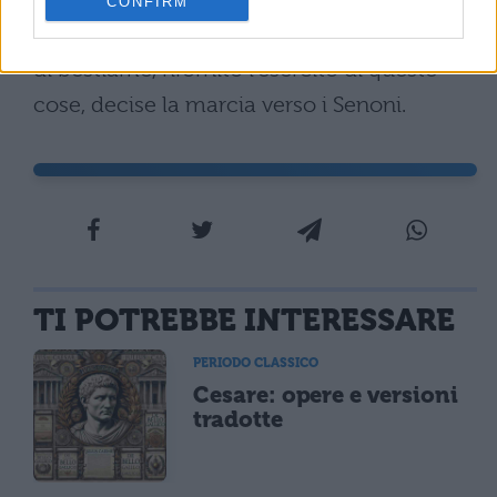
CONFIRM
frumento nei campi ed abbondanza
di bestiame, rifornito l’esercito di queste
cose, decise la marcia verso i Senoni.
TI POTREBBE INTERESSARE
PERIODO CLASSICO
Cesare: opere e versioni
tradotte