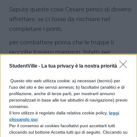
Sapute queste cose Cesare pensò di doversi
affrettare, se ci fosse da rischiare nel
completare i ponti,
per combattere prima che le truppe li
raccolte fossero maggiori. Infatti per
cambiare direzione verso la provincia,
StudentVille -
La tua privacy è la nostra priorità
mutato il
Questo sito web utilizza cookie: a) necessari (tecnici) per
piano, come alcuni giudicavano da fare
l'uso del sito e dei servizi annessi; b) facoltativi (analitici e di
profilazione, anche di terze parti, per mostrarti annunci
necessariamente per paura, lo impediva sia
personalizzati in base alle tue abitudini di navigazione) previo
il disonore e la vergogna della cosa, il
consenso.
Il loro utilizzo è regolato dalla relativa cookie policy,
leggi
monte Cevenna di fronte e la difficoltà delle
cliccando qui
.
Per il consenso ai cookies facoltativi puoi accettarli tutti
strade, sia soprattutto il fatto che,
cliccando sul bottone Accetta tutti qui di seguito. Cliccando su