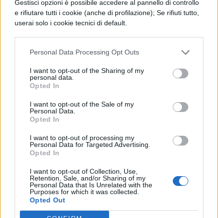
separatosi Labieno e quelle legioni, che
Gestisci opzioni è possibile accedere al pannello di controllo
e rifiutare tutti i cookie (anche di profilazione); Se rifiuti tutto,
aveva mandato insieme, temeva molto.
userai solo i cookie tecnici di default.
Così completate molte tappe di giorno e di
notte contro l’aspettativa di tutti giunse alla
Personal Data Processing Opt Outs
I want to opt-out of the Sharing of my
Loira e trovato un guado per mezzo dei
personal data.
Opted In
cavalieri adatto per la necessità della
I want to opt-out of the Sale of my
situazione, tanto che solo le braccia e le
Personal Data.
Opted In
spalle potevano essere libere dall’acqua per
I want to opt-out of processing my
sostenere le armi, dislocata la cavalleria,
Personal Data for Targeted Advertising.
Opted In
che contrastasse la violenza del
I want to opt-out of Collection, Use,
Retention, Sale, and/or Sharing of my
fiume,
Personal Data that Is Unrelated with the
Purposes for which it was collected.
e spaventati i nemici alla prima vista, fece
Opted Out
passare incolume l’esercito e trovato