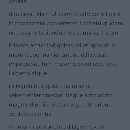
copiae,
dimicaret. Nam ut commutato consilio iter
in provinciam converteret, ut metu quidam
necessario faciundum existimabant, cum
infamia atque indignitas rei et oppositus
mons Cebenna viarumque difficultas
impediebat, tum maxime quod abiuncto
Labieno atque
iis legionibus, quas una miserat,
vehementer timebat. Itaque admodum
magnis diurnis nocturnisque itineribus
confectis contra
omnium opinionem ad Ligerim venit