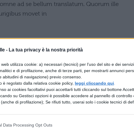
t omne ad se bellum translatum. Quorum ille
urigibus movet in
le -
La tua privacy è la nostra priorità
allontanato e cacciato Lucterio, pechè pensava
web utilizza cookie: a) necessari (tecnici) per l'uso del sito e dei serviz
arnigioni, parte
analitici e di profilazione, anche di terze parti, per mostrarti annunci pers
e abitudini di navigazione) previo consenso.
zzo è regolato dalla relativa cookie policy,
leggi cliccando qui
.
epara gli Arverni dagli Elvi, impediva la marcia 
so ai cookies facoltativi puoi accettarli tutti cliccando sul bottone Accetta
ccando su Gestisci opzioni è possibile accedere al pannello di controllo e
e (anche di profilazione); Se rifiuti tutto, userai solo i cookie tecnici di def
alata la neve di sei piedi d’altezza e così aperte le
i giunse
l Data Processing Opt Outs