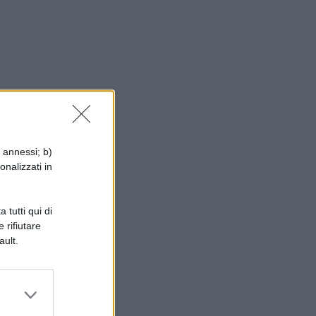
i annessi; b)
onalizzati in
per
 tutti qui di
 rifiutare
ault.