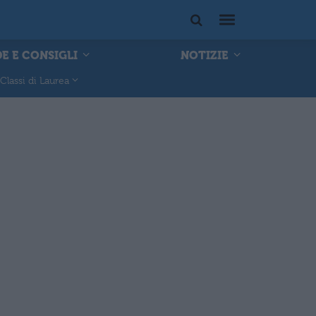
E E CONSIGLI
NOTIZIE
Classi di Laurea