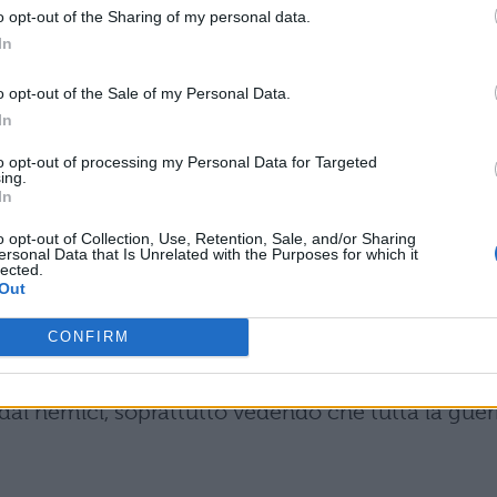
o opt-out of the Sharing of my personal data.
In
ano, perché si credevano protetti dalla Cevenna
o opt-out of the Sale of my Personal Data.
In
ell’anno neppure ad un uomo da solo le strade
to opt-out of processing my Personal Data for Targeted
ing.
, che, quanto più
In
o opt-out of Collection, Use, Retention, Sale, and/or Sharing
ncutano il più possibile terrore ai nemici.
ersonal Data that Is Unrelated with the Purposes for which it
lected.
o riferite da
Out
rige.
CONFIRM
torniano e lo scongiurano di provvedere ai loro beni 
dai nemici, soprattutto vedendo che tutta la guer