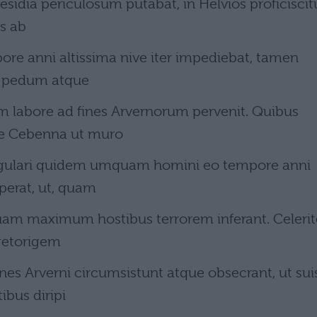
esidia periculosum putabat, in Helvios proficiscitu
s ab
pore anni altissima nive iter impediebat, tamen
em pedum atque
um labore ad fines Arvernorum pervenit. Quibus
se Cebenna ut muro
ngulari quidem umquam homini eo tempore anni
perat, ut, quam
quam maximum hostibus terrorem inferant. Celerit
getorigem
nes Arverni circumsistunt atque obsecrant, ut sui
ibus diripi