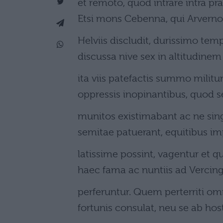
et remoto, quod intrare intra pra
Etsi mons Cebenna, qui Arverno
Helviis discludit, durissimo tem
discussa nive sex in altitudin
ita viis patefactis summo milit
oppressis inopinantibus, quod 
munitos existimabant ac ne si
semitae patuerant, equitibus im
latissime possint, vagentur et 
haec fama ac nuntiis ad Vercin
perferuntur. Quem perterriti om
fortunis consulat, neu se ab host