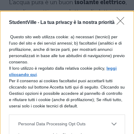
L’acqua pura è un buon
isolante elettrico
,
quindi un cattivo conduttore di elettricità.
L’acqua solida a 0°C ha una densità minore
StudentVille -
La tua privacy è la nostra priorità
dell’acqua liquida a 4 °C: durante il
Questo sito web utilizza cookie: a) necessari (tecnici) per
processo di congelamento infatti il volume
l'uso del sito e dei servizi annessi; b) facoltativi (analitici e di
dell’acqua aumenta.
profilazione, anche di terze parti, per mostrarti annunci
personalizzati in base alle tue abitudini di navigazione) previo
consenso.
Proprietà dell’acqua: mappa
Il loro utilizzo è regolato dalla relativa cookie policy,
leggi
concettuale
cliccando qui
.
Per il consenso ai cookies facoltativi puoi accettarli tutti
cliccando sul bottone Accetta tutti qui di seguito. Cliccando su
Bene, ora che ti abbiamo dato quale
Gestisci opzioni è possibile accedere al pannello di controllo
informazione con l’argomento non ti resta
e rifiutare tutti i cookie (anche di profilazione); Se rifiuti tutto,
userai solo i cookie tecnici di default.
che ripassare bene i concetti principali
leggendo attentamente questa mappa
Personal Data Processing Opt Outs
concettuale sulle proprietà dell’acqua. In