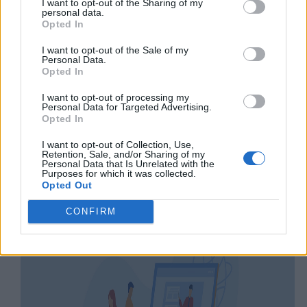
I want to opt-out of the Sharing of my
questo modo potrai fissare bene
personal data.
Opted In
l’argomento e avere uno schema pronto
I want to opt-out of the Sale of my
per ripassare al momento del bisogno.
Personal Data.
Opted In
Inoltre, puoi scaricare e stampare la
mappa, così da averla sempre a portata di
I want to opt-out of processing my
Personal Data for Targeted Advertising.
mano!
Opted In
I want to opt-out of Collection, Use,
Retention, Sale, and/or Sharing of my
Personal Data that Is Unrelated with the
Purposes for which it was collected.
Opted Out
CONFIRM