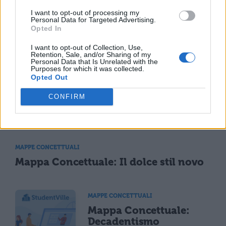
I want to opt-out of processing my
Personal Data for Targeted Advertising.
Opted In
MAPPE CONCETTUALI
Mappa Concettuale: Il realismo del
I want to opt-out of Collection, Use,
Teatro di Goldoni
Retention, Sale, and/or Sharing of my
Personal Data that Is Unrelated with the
Purposes for which it was collected.
Opted Out
MAPPE CONCETTUALI
CONFIRM
Le idee dell'Illuminismo: mappa
concettuale
MAPPE CONCETTUALI
Mappa Concettuale: Il dolce stil novo
MAPPE CONCETTUALI
Mappa Concettuale:
Decadentismo