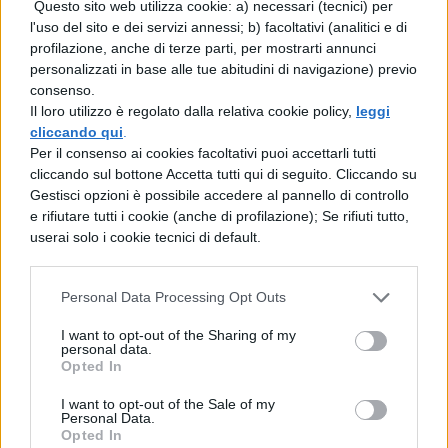
Questo sito web utilizza cookie: a) necessari (tecnici) per
l'uso del sito e dei servizi annessi; b) facoltativi (analitici e di
profilazione, anche di terze parti, per mostrarti annunci
personalizzati in base alle tue abitudini di navigazione) previo
consenso.
Il loro utilizzo è regolato dalla relativa cookie policy,
leggi
TI POTREBBE INTERESSARE
cliccando qui
.
Per il consenso ai cookies facoltativi puoi accettarli tutti
MAPPE CONCETTUALI
cliccando sul bottone Accetta tutti qui di seguito. Cliccando su
Mappa Concettuale: I
Gestisci opzioni è possibile accedere al pannello di controllo
temi delle opere di
e rifiutare tutti i cookie (anche di profilazione); Se rifiuti tutto,
Shakespeare
userai solo i cookie tecnici di default.
Personal Data Processing Opt Outs
LETTERATURA ITALIANA
I want to opt-out of the Sharing of my
Mappa Concettuale: Italo Svevo
personal data.
Opted In
I want to opt-out of the Sale of my
MAPPE CONCETTUALI
Personal Data.
Mappa Concettuale: Le figure retoriche
Opted In