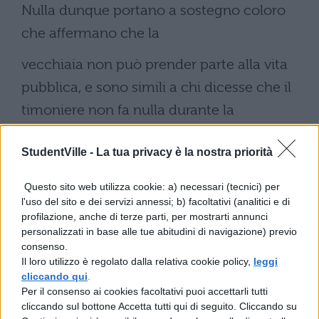
Nulla dunque portano a sostegno coloro
che affermano che la
vecchiaia non può prender parte alla vita
pubblica, e sono simili a chi dicesse che il
timoniere non fa nulla durante la
navigazione, perché alcuni si arrampicano
StudentVille -
La tua privacy è la nostra priorità
sugli alberi, altri corrono per il ponte, altri
svuotano la sentina, egli invece se
Questo sito web utilizza cookie: a) necessari (tecnici) per
l'uso del sito e dei servizi annessi; b) facoltativi (analitici e di
ne sta tranquillo seduto a poppa reggendo
profilazione, anche di terze parti, per mostrarti annunci
personalizzati in base alle tue abitudini di navigazione) previo
il timone. Non fa le cose che fanno i
consenso.
Il loro utilizzo è regolato dalla relativa cookie policy,
leggi
giovani, ma molte di più e di migliori: le
cliccando qui
.
cose
Per il consenso ai cookies facoltativi puoi accettarli tutti
cliccando sul bottone Accetta tutti qui di seguito. Cliccando su
importanti non vengono compiute con le