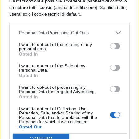
Gestisci opzioni è possibile accedere al pannello di controllo
e rifiutare tutti i cookie (anche di profilazione); Se rifiuti tutto,
forze, la rapidità o lagilità del corpo, ma col
userai solo i cookie tecnici di default.
senno, lautorità, la capacità di
giudizio, di cui la vecchiaia di solito non
Personal Data Processing Opt Outs
solo non si priva, anzi si arricchisce.
I want to opt-out of the Sharing of my
personal data.
Opted In
I want to opt-out of the Sale of my
Personal Data.
Opted In
I want to opt-out of processing my
Personal Data for Targeted Advertising.
Opted In
TI POTREBBE INTERESSARE
I want to opt-out of Collection, Use,
Retention, Sale, and/or Sharing of my
PERIODO CLASSICO
Personal Data that Is Unrelated with the
Purposes for which it was collected.
De Senectute, Paragrafo 15
Opted Out
CONFIRM