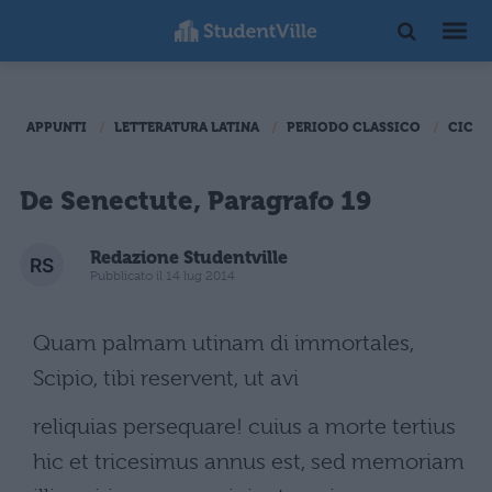
APPUNTI
LETTERATURA LATINA
PERIODO CLASSICO
CICER
De Senectute, Paragrafo 19
Redazione Studentville
Pubblicato il 14 lug 2014
Quam palmam utinam di immortales,
Scipio, tibi reservent, ut avi
reliquias persequare! cuius a morte tertius
hic et tricesimus annus est, sed memoriam