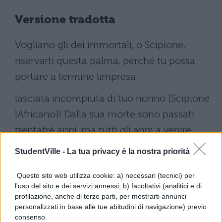
Versione tradotta
Vogliano gli dei immortali, o Scipione,
riservarti questa palma, perché tu possa
portare a termine limpresa
lasciata incompiuta di tuo nonno [Scipione
lAfricano]! Dalla sua morte sono passati
trentatré anni, ma tutti gli anni a venire
serberanno il ricordo di quelluomo. Morì
StudentVille -
La tua privacy è la nostra priorità
lanno prima che io divenissi censore, nove
Questo sito web utilizza cookie: a) necessari (tecnici) per
anni dopo il mio consolato e fu eletto
l'uso del sito e dei servizi annessi; b) facoltativi (analitici e di
profilazione, anche di terze parti, per mostrarti annunci
console per la seconda volta mentre io ero
personalizzati in base alle tue abitudini di navigazione) previo
consenso.
console. Forse che se fosse vissuto fino a