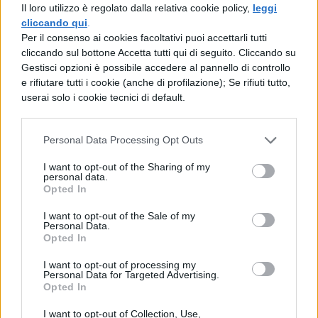
Il loro utilizzo è regolato dalla relativa cookie policy,
leggi
cento anni si sarebbe rammaricato della
cliccando qui
.
Per il consenso ai cookies facoltativi puoi accettarli tutti
sua vecchiaia? Certo non avrebbe praticato
cliccando sul bottone Accetta tutti qui di seguito. Cliccando su
Gestisci opzioni è possibile accedere al pannello di controllo
la corsa, il salto, né il lancio del giavellotto o
e rifiutare tutti i cookie (anche di profilazione); Se rifiuti tutto,
il corpo a corpo con le spade, ma
userai solo i cookie tecnici di default.
il senno, lintelletto, la capacità di giudizio.
Personal Data Processing Opt Outs
Se queste qualità non fossero presenti nei
I want to opt-out of the Sharing of my
vecchi, i nostri antenati non
personal data.
Opted In
avrebbero chiamato senato il supremo
I want to opt-out of the Sale of my
Personal Data.
consesso.
Opted In
I want to opt-out of processing my
Personal Data for Targeted Advertising.
Opted In
I want to opt-out of Collection, Use,