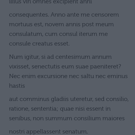
illius viri omnes excipient anni
consequentes. Anno ante me censorem
mortuus est, novem annis post meum
consulatum, cum consul iterum me
consule creatus esset.
Num igitur, si ad centesimum annum
vixisset, senectutis eum suae paeniteret?
Nec enim excursione nec saltu nec eminus
hastis
aut comminus gladiis uteretur, sed consilio,
ratione, sententia; quae nisi essent in
senibus, non summum consilium maiores
nostri appellassent senatum.