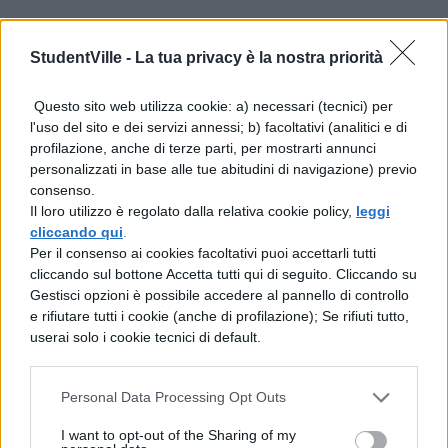
lungo ed intensamente, producono frutti
meravigliosi, non solo perché non lasciano
StudentVille -
La tua privacy è la nostra priorità
mai soli, neppure nell'ultimo periodo
Questo sito web utilizza cookie: a) necessari (tecnici) per
l'uso del sito e dei servizi annessi; b) facoltativi (analitici e di
della vita - benché ciò sia davvero la cosa
profilazione, anche di terze parti, per mostrarti annunci
più importante - ma anche perché la
personalizzati in base alle tue abitudini di navigazione) previo
consenso.
consapevolezza di una vita ben vissuta e il
Il loro utilizzo è regolato dalla relativa cookie policy,
leggi
cliccando qui
.
ricordo di molte buone azioni sono cose
Per il consenso ai cookies facoltativi puoi accettarli tutti
gradevolissime.
cliccando sul bottone Accetta tutti qui di seguito. Cliccando su
Gestisci opzioni è possibile accedere al pannello di controllo
e rifiutare tutti i cookie (anche di profilazione); Se rifiuti tutto,
userai solo i cookie tecnici di default.
Personal Data Processing Opt Outs
I want to opt-out of the Sharing of my