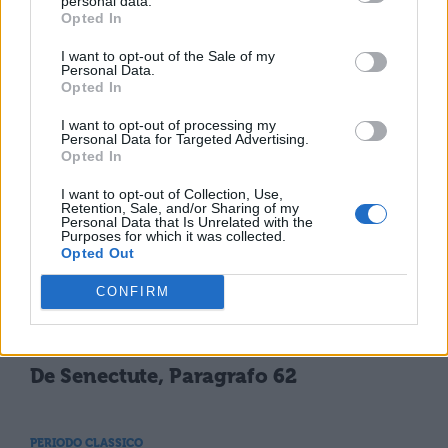
personal data.
TI POTREBBE INTERESSARE
Opted In
I want to opt-out of the Sale of my
PERIODO CLASSICO
Personal Data.
De Senectute, Paragrafo 14
Opted In
I want to opt-out of processing my
Personal Data for Targeted Advertising.
Opted In
PERIODO CLASSICO
De Senectute, Paragrafo 30
I want to opt-out of Collection, Use,
Retention, Sale, and/or Sharing of my
Personal Data that Is Unrelated with the
Purposes for which it was collected.
PERIODO CLASSICO
Opted Out
De Senectute, Paragrafo 46
CONFIRM
PERIODO CLASSICO
De Senectute, Paragrafo 62
PERIODO CLASSICO