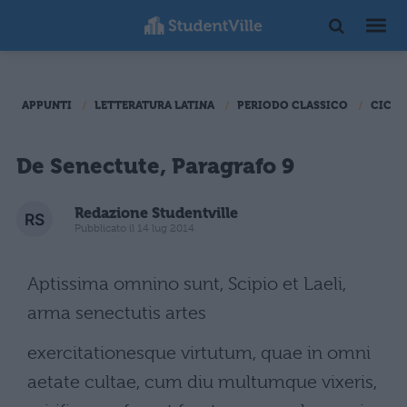
APPUNTI
LETTERATURA LATINA
PERIODO CLASSICO
CICER
De Senectute, Paragrafo 9
Redazione Studentville
Pubblicato il 14 lug 2014
Aptissima omnino sunt, Scipio et Laeli,
arma senectutis artes
exercitationesque virtutum, quae in omni
aetate cultae, cum diu multumque vixeris,