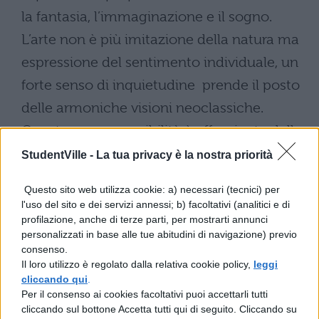
la fantasia, l’immaginazione e il sogno.
L’arte non è più imitazione della natura ma
espressione del sentimento individuale, un
forte senso di inquietudine prende il posto
delle armoniche visioni neoclassiche.
Questa nuova sensibilità è affascinata dalla
potenza della natura che si riflette nella
StudentVille -
La tua privacy è la nostra priorità
riabilitazione della pittura di paesaggio che
Questo sito web utilizza cookie: a) necessari (tecnici) per
da genere minore acquista in questo
l'uso del sito e dei servizi annessi; b) facoltativi (analitici e di
profilazione, anche di terze parti, per mostrarti annunci
periodo la dignità della pittura religiosa e
personalizzati in base alle tue abitudini di navigazione) previo
mitologica.
consenso.
Il loro utilizzo è regolato dalla relativa cookie policy,
leggi
Il
Romanticismo
al suo interno
cliccando qui
.
Per il consenso ai cookies facoltativi puoi accettarli tutti
comprende tendenze diverse e
cliccando sul bottone Accetta tutti qui di seguito. Cliccando su