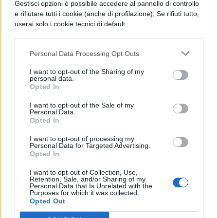
contraddittorie, alcune tese al recupero del
Gestisci opzioni è possibile accedere al pannello di controllo
e rifiutare tutti i cookie (anche di profilazione); Se rifiuti tutto,
passato e alla rivalutazione del Medioevo,
userai solo i cookie tecnici di default.
altre attente al presente e all’attualità.
Personal Data Processing Opt Outs
Géricault: La zattera della
Medusa
I want to opt-out of the Sharing of my
personal data.
Opted In
Espressione di queste ultime è il dipinto La
I want to opt-out of the Sale of my
Personal Data.
Zattera della Medusa realizzato da
Opted In
Géricault: preparando il terreno
I want to opt-out of processing my
all’affermazione del realismo, per la prima
Personal Data for Targeted Advertising.
Opted In
volta un evento contemporaneo è
I want to opt-out of Collection, Use,
rappresentato in quadri di grandi
Retention, Sale, and/or Sharing of my
Personal Data that Is Unrelated with the
dimensioni, rendendo protagonisti non eroi
Purposes for which it was collected.
Opted Out
mitologici ma degli sconosciuti, vittime