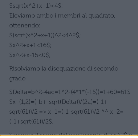
$sqrt(x^2+x+1)<4$;
Eleviamo ambo i membri al quadrato,
ottenendo:
$(sqrt(x^2+x+1))^2<4^2$;
$x^2+x+1<16$;
$x^2+x-15<0$;
Risolviamo la disequazione di secondo
grado
$Delta=b^2-4ac=1^2-(4*1*(-15))=1+60=61$
$x_(1,2)=(-b+-sqrt(Delta))/(2a)=(-1+-
sqrt(61))/2 => x_1=(-1-sqrt(61))/2 ^^ x_2=
(-1+sqrt(61))/2$.
Siccome il segno del coefficiente di $x^2$ è