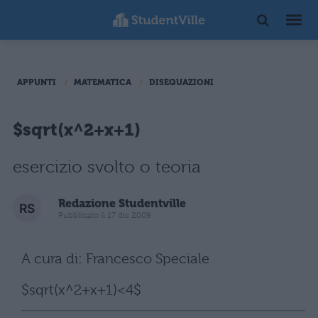
APPUNTI
MATEMATICA
DISEQUAZIONI
$sqrt(x^2+x+1)
esercizio svolto o teoria
Redazione Studentville
Pubblicato il 17 dic 2009
A cura di: Francesco Speciale
$sqrt(x^2+x+1)<4$