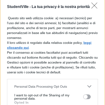
discorde col segno della disequazione,
StudentVille -
La tua privacy è la nostra priorità
prenderemo gli intervalli interni, quindi
Questo sito web utilizza cookie: a) necessari (tecnici) per
soluzione della disequazione sarà:
l'uso del sito e dei servizi annessi; b) facoltativi (analitici e di
$(-1-sqrt(61))/2<x<(-1+sqrt(61))/2$.
profilazione, anche di terze parti, per mostrarti annunci
personalizzati in base alle tue abitudini di navigazione) previo
Quindi $S={(-1-
consenso.
Il loro utilizzo è regolato dalla relativa cookie policy,
leggi
sqrt(61))/2<x<(-1+sqrt(61))/2}$.
cliccando qui
.
Per il consenso ai cookies facoltativi puoi accettarli tutti
cliccando sul bottone Accetta tutti qui di seguito. Cliccando su
Gestisci opzioni è possibile accedere al pannello di controllo
e rifiutare tutti i cookie (anche di profilazione); Se rifiuti tutto,
userai solo i cookie tecnici di default.
Personal Data Processing Opt Outs
TI POTREBBE INTERESSARE
I want to opt-out of the Sharing of my
personal data.
MATEMATICA
Opted In