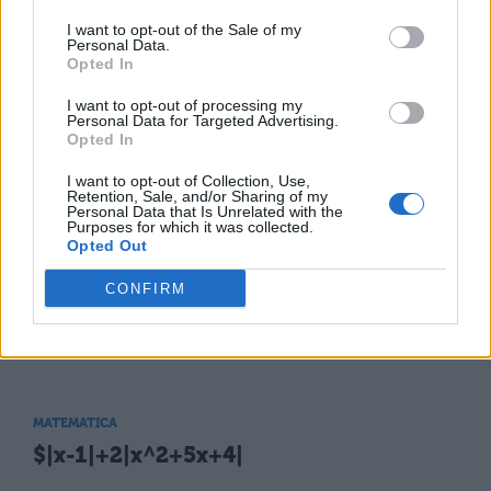
Le disequazioni goniometriche
I want to opt-out of the Sale of my
Personal Data.
Opted In
MATEMATICA
I want to opt-out of processing my
Disequazione di primo grado
Personal Data for Targeted Advertising.
Opted In
I want to opt-out of Collection, Use,
MATEMATICA
Retention, Sale, and/or Sharing of my
Personal Data that Is Unrelated with the
$((x-1)^2-(2x-1)(x/2-2))/(1+1/2)$
Purposes for which it was collected.
Opted Out
CONFIRM
MATEMATICA
$((1-x)(1+x)^2)/3-(1-2x^3)/6&gt;3x-
1/3(x-2)^2$
MATEMATICA
$|x-1|+2|x^2+5x+4|