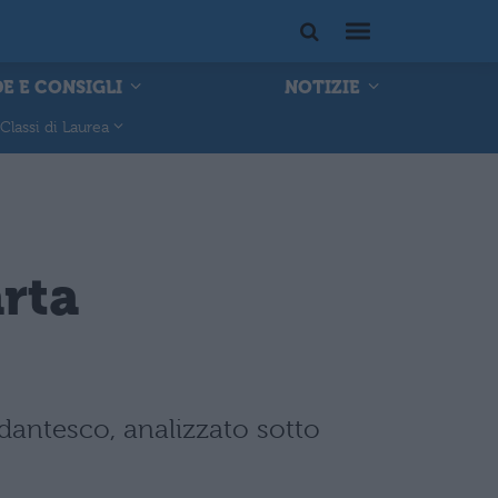
E E CONSIGLI
NOTIZIE
Classi di Laurea
arta
 dantesco, analizzato sotto