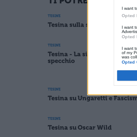
TI POTREBBE INTER
I want t
Opted 
TESINE
Tesina sulla satira
I want 
Advertis
Opted 
TESINE
I want t
of my P
Tesina - La simbologia dello
was col
specchio
Opted 
TESINE
Tesina su Ungaretti e Fascis
TESINE
Tesina su Oscar Wild