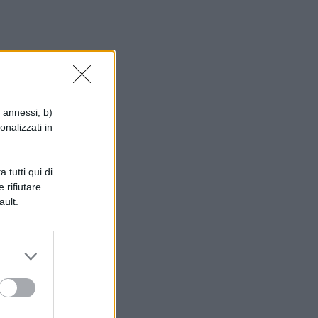
i annessi; b)
onalizzati in
 tutti qui di
 rifiutare
ault.