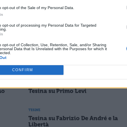
ESSARE
o opt-out of the Sale of my Personal Data.
In
TESINE
Tesina sul Positivismo
to opt-out of processing my Personal Data for Targeted
ing.
In
TESINE
o opt-out of Collection, Use, Retention, Sale, and/or Sharing
ersonal Data that Is Unrelated with the Purposes for which it
Tesina sul Rapporto
lected.
Uomo Natura
Out
CONFIRM
LETTERATURA ITALIANA
mo
Tesina su Primo Levi
TESINE
Tesina su Fabrizio De André e la
Libertà