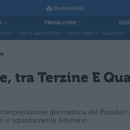
O
TROVA CORSI
GUID
tiche
Corsi di Laurea Online
Master Online
Guide Utili
RE
e, tra Terzine E Qu
'interpretazione geometrica del Paradiso
o e squisitamente letterario.