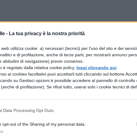
le -
 Dante Alighieri
La tua privacy è la nostra priorità
web utilizza cookie: a) necessari (tecnici) per l'uso del sito e dei serviz
u
Dante Alighieri
per l’
Esame di Maturità
,
analitici e di profilazione, anche di terze parti, per mostrarti annunci pers
 la relazione fra poetica e struttura del Paradiso
e abitudini di navigazione) previo consenso.
zzo è regolato dalla relativa cookie policy,
leggi cliccando qui
.
 geometrica e matematica. Scopri i dettagli e
so ai cookies facoltativi puoi accettarli tutti cliccando sul bottone Accetta
ccando su Gestisci opzioni è possibile accedere al pannello di controllo e
o al completo, ideale per trarre spunto nella
e (anche di profilazione); Se rifiuti tutto, userai solo i cookie tecnici di def
r il Liceo Scientifico.
carica il contenuto
l Data Processing Opt Outs
o opt-out of the Sharing of my personal data.
In