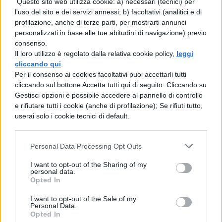
Questo sito web utilizza cookie: a) necessari (tecnici) per
i veneziani L. Nono e G. Favretto
l'uso del sito e dei servizi annessi; b) facoltativi (analitici e di
profilazione, anche di terze parti, per mostrarti annunci
S. De Tivoli
personalizzati in base alle tue abitudini di navigazione) previo
consenso.
Il loro utilizzo è regolato dalla relativa cookie policy,
leggi
vari esponenti della scuola napoletana,
cliccando qui
.
quali G. Toma, M. Cammarano, e A
Per il consenso ai cookies facoltativi puoi accettarli tutti
cliccando sul bottone Accetta tutti qui di seguito. Cliccando su
Mancini
Gestisci opzioni è possibile accedere al pannello di controllo
e rifiutare tutti i cookie (anche di profilazione); Se rifiuti tutto,
userai solo i cookie tecnici di default.
Personal Data Processing Opt Outs
Scarica il contenuto
I want to opt-out of the Sharing of my
personal data.
Opted In
I want to opt-out of the Sale of my
Personal Data.
Opted In