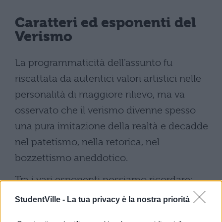
Caratteri ed esponenti del
Verismo
La programmaticità dell'assunto fu
riscattata da autentici valori artistici nelle
personalità di maggiore rilievo, ma va
osservato che il verismo divenne spesso
una pura imitazione della realtà e decadde
nel patetismo, nella retorica, nel
bozzettismo aneddotico.
Tra i vari esponenti possiamo ricordare:
StudentVille -
La tua privacy è la nostra priorità
i fratelli Induno