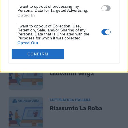
TI POTREBBE INTERESSARE
I want to opt-out of processing my
Personal Data for Targeted Advertising.
Opted In
LETTERATURA ITALIANA
Fantasticheria:
I want to opt-out of Collection, Use,
Retention, Sale, and/or Sharing of my
riassunto della novella
Personal Data that Is Unrelated with the
di Verga
Purposes for which it was collected.
Opted Out
CONFIRM
LETTERATURA ITALIANA
Riassunto Nedda di
Giovanni Verga
LETTERATURA ITALIANA
Riassunto La Roba